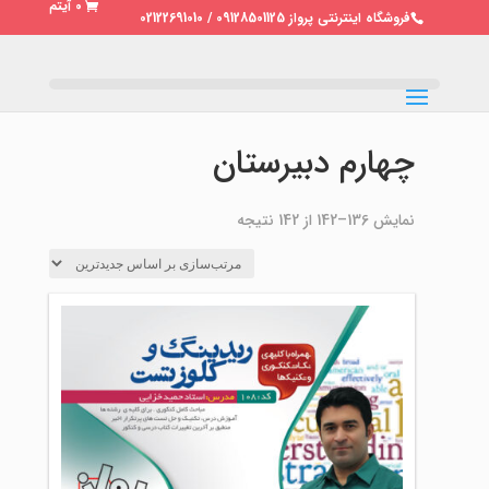
0 آیتم
فروشگاه اینترنتی پرواز 09128501125 / 02122691010
چهارم دبیرستان
مرتب‌سازی
نمایش 136–142 از 142 نتیجه
بر
اساس
جدیدترین