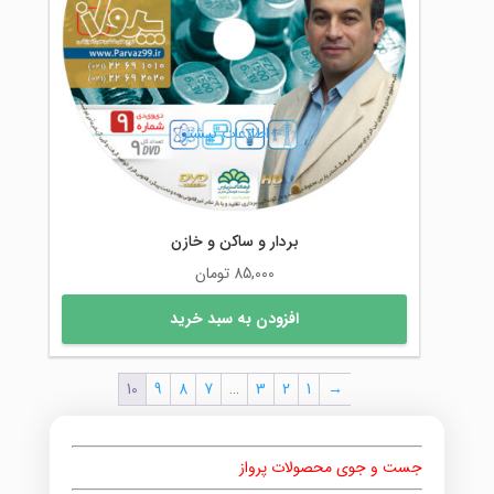
اطلاعات بیشتر
بردار و ساکن و خازن
85,000
تومان
افزودن به سبد خرید
10
9
8
7
…
3
2
1
→
جست و جوی محصولات پرواز