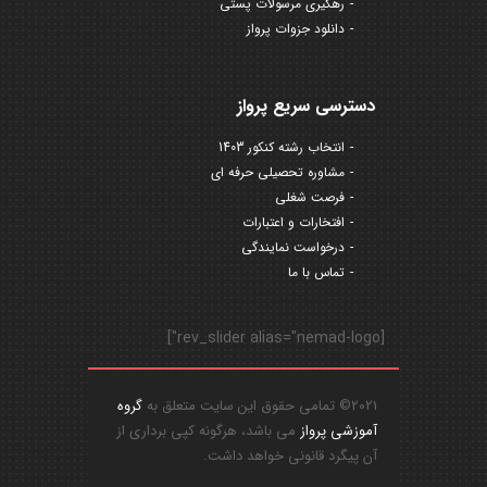
رهگیری مرسولات پستی
دانلود جزوات پرواز
دسترسی سریع پرواز
انتخاب رشته کنکور 1403
مشاوره تحصیلی حرفه ای
فرصت شغلی
افتخارات و اعتبارات
درخواست نمایندگی
تماس با ما
[rev_slider alias="nemad-logo"]
2021© تمامی حقوق این سایت متعلق به
گروه
آموزشی پرواز
می باشد، هرگونه کپی برداری از
آن پیگرد قانونی خواهد داشت.