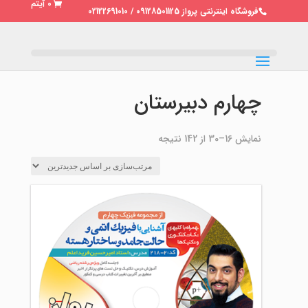
0 آیتم
فروشگاه اینترنتی پرواز 09128501125 / 02122691010
چهارم دبیرستان
مرتب‌سازی
نمایش 16–30 از 142 نتیجه
بر
اساس
جدیدترین