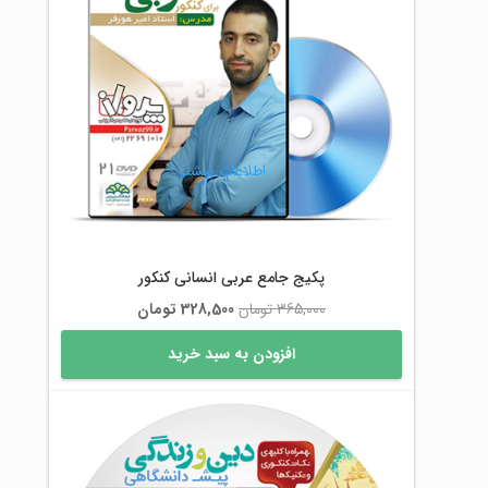
اطلاعات بیشتر
پکیج جامع عربی انسانی کنکور
قیمت
قیمت
365,000
تومان
328,500
تومان
اصلی
فعلی
افزودن به سبد خرید
365,000 تومان
328,500 تومان
بود.
است.