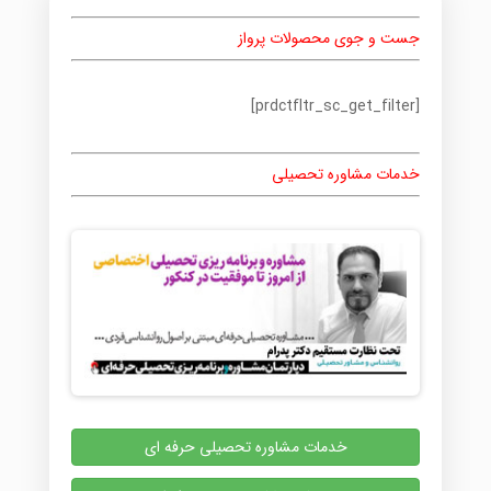
جست و جوی محصولات پرواز
[prdctfltr_sc_get_filter]
خدمات مشاوره تحصیلی
خدمات مشاوره تحصیلی حرفه ای