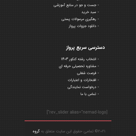
جست و جو در منابع آموزشی
سبد خرید
رهگیری مرسولات پستی
دانلود جزوات پرواز
دسترسی سریع پرواز
انتخاب رشته کنکور 1403
مشاوره تحصیلی حرفه ای
فرصت شغلی
افتخارات و اعتبارات
درخواست نمایندگی
تماس با ما
[rev_slider alias="nemad-logo"]
2021© تمامی حقوق این سایت متعلق به
گروه