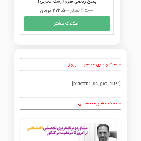
پکیج ریاضی سوم (رشته تجربی)
قیمت
قیمت
415,000
تومان
373,500
تومان
اصلی
فعلی
اطلاعات بیشتر
415,000 تومان
373,500 تومان
بود.
است.
جست و جوی محصولات پرواز
[prdctfltr_sc_get_filter]
خدمات مشاوره تحصیلی