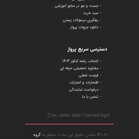
جست و جو در منابع آموزشی
سبد خرید
رهگیری مرسولات پستی
دانلود جزوات پرواز
دسترسی سریع پرواز
انتخاب رشته کنکور 1403
مشاوره تحصیلی حرفه ای
فرصت شغلی
افتخارات و اعتبارات
درخواست نمایندگی
تماس با ما
[rev_slider alias="nemad-logo"]
2021© تمامی حقوق این سایت متعلق به
گروه