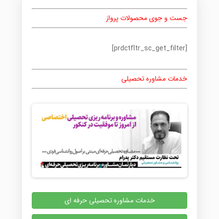
می
باشد.
جست و جوی محصولات پرواز
گزینه
ها
ممکن
[prdctfltr_sc_get_filter]
است
در
صفحه
خدمات مشاوره تحصیلی
محصول
انتخاب
شوند
خدمات مشاوره تحصیلی حرفه ای