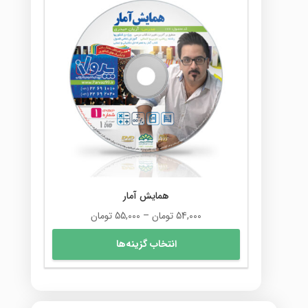
همایش آمار
محدوده
54,000
تومان
–
55,000
تومان
قیمت:
این
انتخاب گزینه‌ها
54,000 تومان
محصول
تا
دارای
55,000 تومان
انواع
مختلفی