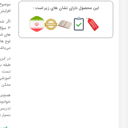
موضوع 
این محصول دارای نشان های زیر است :
افزایش
۳ سؤا
های فشر
لوح ها 
می‌باشد
در این
طبقه ب
ممکن آ
همچنین
خوانچه
تدریس 
بسیار 
من