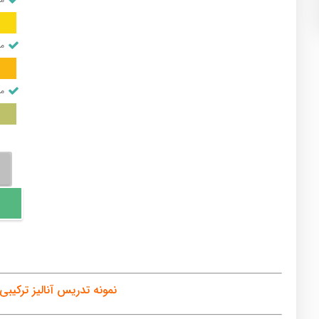
من
من
آنالی
ترکی
و
احت
عدد
نمونه تدریس آنالیز ترکیبی