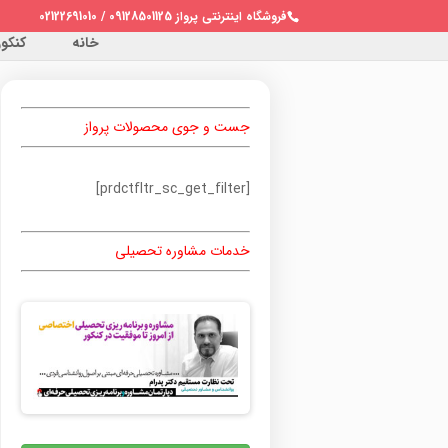
فروشگاه اینترنتی پرواز 09128501125 / 02122691010
خانه
کنکور 
جست و جوی محصولات پرواز
[prdctfltr_sc_get_filter]
خدمات مشاوره تحصیلی