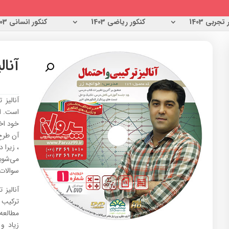
تجربی 1403
کنکور ریاضی 1403
کنکور انسانی 1403
آنال
آنالیز
است. ا
خود اخ
آن طرح
، زیرا
می‌شوی
سوالات
آنالیز
ترکیب 
مطالعه
زیاد و