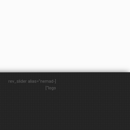
[rev_slider alias="nemad-
logo"]