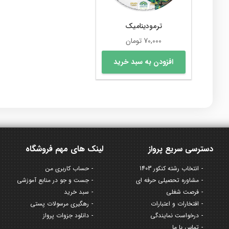
ترمودینامیک
70,000
تومان
افزودن به سبد خرید
دسترسی سریع پرواز
لینک های مهم فروشگاه
انتخاب رشته کنکور 1403
حساب کاربری من
مشاوره تحصیلی حرفه ای
جست و جو در منابع آموزشی
فرصت شغلی
سبد خرید
افتخارات و اعتبارات
رهگیری مرسولات پستی
درخواست نمایندگی
دانلود جزوات پرواز
تماس با ما