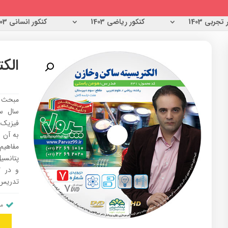
تجربی 1403
کنکور ریاضی 1403
کنکور انسانی 1403
الک
سال س
به آن 
مفاهیم 
تدریس 
من