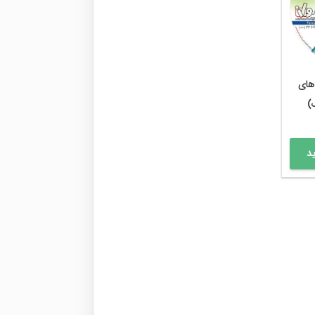
های
)
د