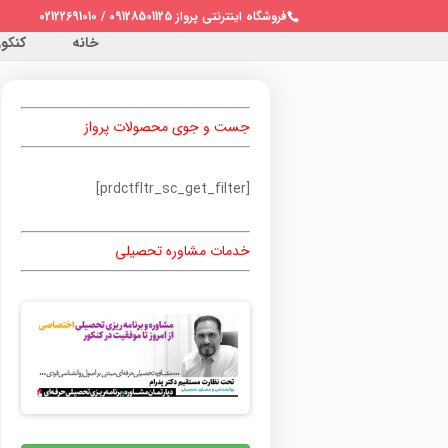
فروشگاه اینترنتی پرواز 09128501125 / 02122691010
خانه
کنکور 
جست و جوی محصولات پرواز
[prdctfltr_sc_get_filter]
خدمات مشاوره تحصیلی