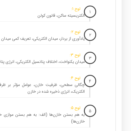
لوح 1:
1
الکتریسیته ساکن، قانون کولن
لوح 2:
2
یادآوری از بردار، میدان الکتریکی، تعریف کمی میدان
لوح 3:
3
میدان یکنواخت، اختلاف پتانسیل الکتریکی، انرژی پتا
لوح 4:
4
چگالی سطحی، ظرفیت خازن، عوامل مؤثر بر ظ
الکتریک، انرژی ذخیره شده در خازن
لوح 5:
5
به هم بستن خازن‌ها (الف: به هم بستن موازی خا
خازن‌ها)