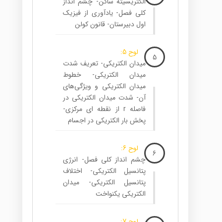
الکتریسیته ساکن- چشم انداز
کلی فصل- یادآوری از فیزیک
اول دبیرستان- قانون کولن
لوح 5:
5
میدان الکتریکی- تعریف شدت
میدان الکتریکی- خطوط
میدان الکتریکی و ویژگی‌های
آن- شدت میدان الکتریکی در
فاصله r از نقطه ای مرکزی-
پخش بار الکتریکی در اجسام
لوح 6:
6
چشم انداز کلی فصل- انرژی
پتانسیل الکتریکی- اختلاف
پتانسیل الکتریکی- میدان
الکتریکی یکنواخت
لوح 7: