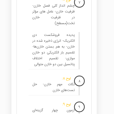
7
چشم انداز کلی فصل خازن-
ظرفیت خازن- عامل های مؤثر
در ظرفیت خازن
تخت(مسطح)
پدیده فروشکست دی
الکتریک- انرژی ذخیره شده در
خازن- به هم بستن خازن‌ها-
تقسیم بار الکتریکی دو خازن
موازی- تقسیم اختلاف
پتانسیل بین دو خازن متوالی
لوح 8:
8
نکات مهم خازن- حل
تست‌های خازن
لوح 9:
9
آزمون چهار گزینه‌ای