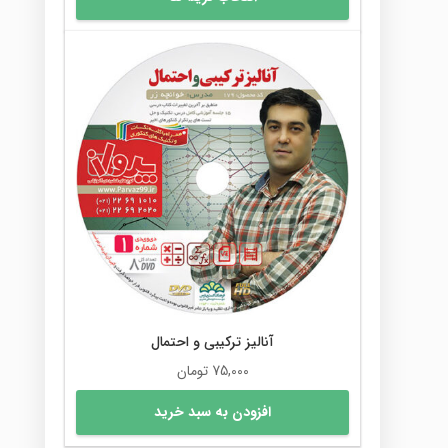
محصول
تا
دارای
120,000 تومان
انواع
مختلفی
می
باشد.
گزینه
ها
ممکن
است
در
صفحه
محصول
انتخاب
شوند
آنالیز ترکیبی و احتمال
75,000
تومان
افزودن به سبد خرید