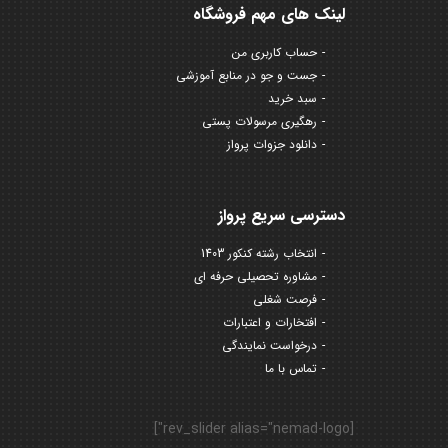
لینک های مهم فروشگاه
حساب کاربری من
جست و جو در منابع آموزشی
سبد خرید
رهگیری مرسولات پستی
دانلود جزوات پرواز
دسترسی سریع پرواز
انتخاب رشته کنکور 1403
مشاوره تحصیلی حرفه ای
فرصت شغلی
افتخارات و اعتبارات
درخواست نمایندگی
تماس با ما
[rev_slider alias="nemad-logo"]