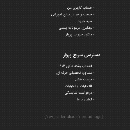
حساب کاربری من
جست و جو در منابع آموزشی
سبد خرید
رهگیری مرسولات پستی
دانلود جزوات پرواز
دسترسی سریع پرواز
انتخاب رشته کنکور 1403
مشاوره تحصیلی حرفه ای
فرصت شغلی
افتخارات و اعتبارات
درخواست نمایندگی
تماس با ما
[rev_slider alias="nemad-logo"]