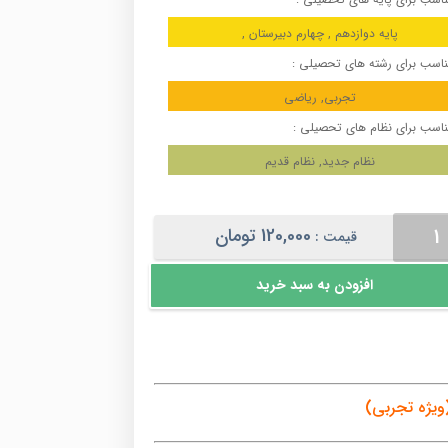
پایه دوازدهم , چهارم دبیرستان ,
اسب برای رشته های تحصیلی :
تجربی, ریاضی
اسب برای نظام های تحصیلی :
نظام جدید, نظام قدیم
ت
120,000
تومان
قیمت :
سی
ه
افزودن به سبد خرید
بی)
یژه تجربی)