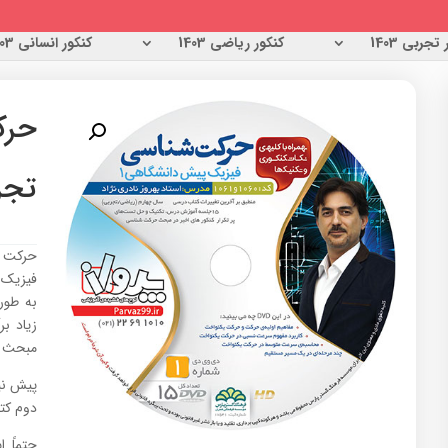
تجربی 1403
کنکور ریاضی 1403
کنکور انسانی 1403
حرک
تجر
حرکت ش
فیزیک 
به طور
زیاد ب
مبحث ق
پیش نی
دوم کتاب فیزیک
حتماً 