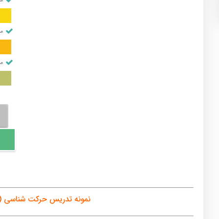
من
من
حرک
شنا
(ویژ
تجر
عدد
نمونه تدریس حرکت شناسی (و