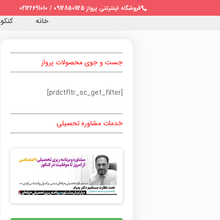
فروشگاه اینترنتی پرواز 09128501125 / 02122691010
خانه
کنکور 
جست و جوی محصولات پرواز
[prdctfltr_sc_get_filter]
خدمات مشاوره تحصیلی