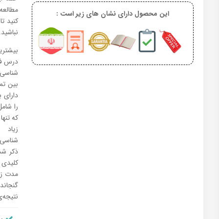
مطالعه
این محصول دارای نشان های زیر است :
کنید ت
نباشید.
شناسی 
بین تم
را شام
که تنها
زیاد 
شناسی(
ذکر شد
کلیدی و
گنجاند
نتیجه‌
من