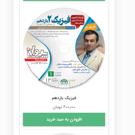
دارای
انواع
مختلفی
می
باشد.
گزینه
ها
ممکن
است
در
صفحه
محصول
انتخاب
شوند
فیزیک یازدهم
600,000
تومان
افزودن به سبد خرید