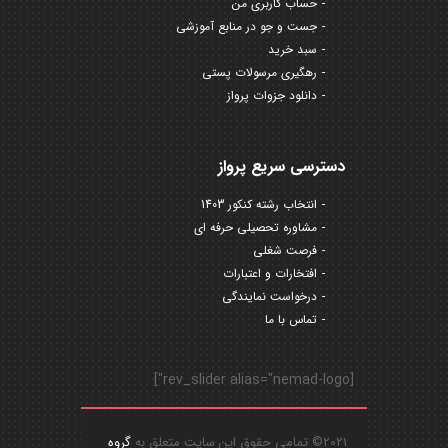
حساب کاربری من
جست و جو در منابع آموزشی
سبد خرید
رهگیری مرسولات پستی
دانلود جزوات پرواز
دسترسی سریع پرواز
انتخاب رشته کنکور 1403
مشاوره تحصیلی حرفه ای
فرصت شغلی
افتخارات و اعتبارات
درخواست نمایندگی
تماس با ما
[rev_slider alias="nemad-logo"]
2021© تمامی حقوق این سایت متعلق به
گروه