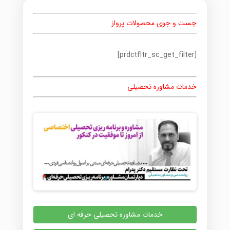
می
باشد.
جست و جوی محصولات پرواز
گزینه
ها
ممکن
[prdctfltr_sc_get_filter]
است
در
صفحه
خدمات مشاوره تحصیلی
محصول
انتخاب
شوند
خدمات مشاوره تحصیلی حرفه ای