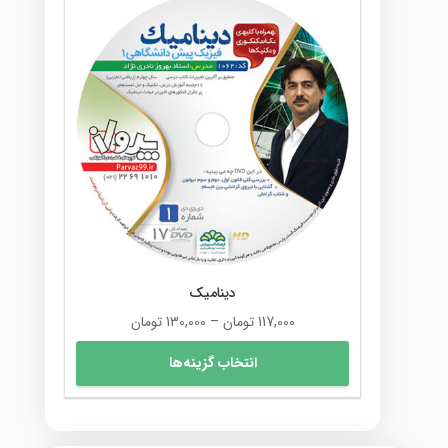
دینامیک
محدوده
117,000
تومان
–
130,000
تومان
قیمت:
این
انتخاب گزینه‌ها
117,000 تومان
محصول
تا
دارای
130,000 تومان
انواع
مختلفی