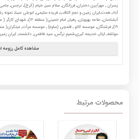
موتلفه٬ ایثار٬ خدیجه کبری٬شمیم نرگس٬ سید فاطمی٬ دانشمند٬ ایران زمین (اهواز) و …
مشاهده کامل رزومه اس
محصولات مرتبط