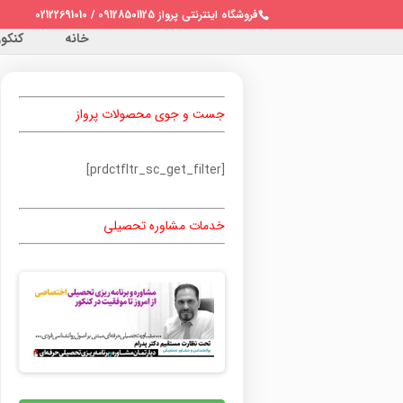
فروشگاه اینترنتی پرواز 09128501125 / 02122691010
خانه
کنکور 
جست و جوی محصولات پرواز
[prdctfltr_sc_get_filter]
خدمات مشاوره تحصیلی