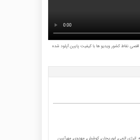
ر اقصی نقاط کشور ویدیو ها با کیفیت پایین آپلود شده
بیش از ۲۰ سال سابقه تدریس در مراکز آموزشی برتر سراسر کشور از جمله: انرژی اتمی٬ ابوریحان٬ کوشش٬ مهدوی٬ مهرآیین