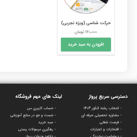
حرکت شناسی (ویژه تجربی)
120,000
تومان
افزودن به سبد خرید
دسترسی سریع پرواز
لینک های مهم فروشگاه
انتخاب رشته کنکور 1403
حساب کاربری من
مشاوره تحصیلی حرفه ای
جست و جو در منابع آموزشی
فرصت شغلی
سبد خرید
افتخارات و اعتبارات
رهگیری مرسولات پستی
درخواست نمایندگی
دانلود جزوات پرواز