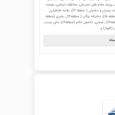
پسران ٬ مهرآیین دختران٬ فرزانگان٬ سلام سبز٬ خیام (کرج)٬ نرجس٬ جامی٬ روزبه٬ سلام های تجریش٬ صادقیه٬ دیباجی٬ یوسف
آباد٬ همت٬ایران زمین و نجم الثاقب٬ فریده سلیمی٬ ابوعلی سینا٬ نمونه رشد پسران و دختران ( منطقه ۱۶)٬ علامه طباطبایی
آبشناسان٬ علامه بهپویان٬ رهیار٬ امام خمینی( منطقه ۱۶)٬ شهدای کارگر ( منطقه ۱۵)٬ دخترانه نیکان ( منطقه۱۶) ٬ بشری (منطقه
۱۹)٬ فرشتگان٬ موسسه کائو ٬ قلمچی (ساوه) ٬ موسسه مرآت٬ مبتکران( منطقه۱۶) ٬ ضحی٬ دانشور٬ خاتم (منطقه۱۹)٬ ندای زینب٬
تاد