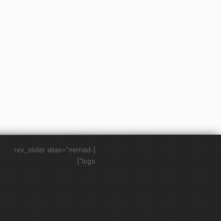
[rev_slider alias="nemad-
logo"]