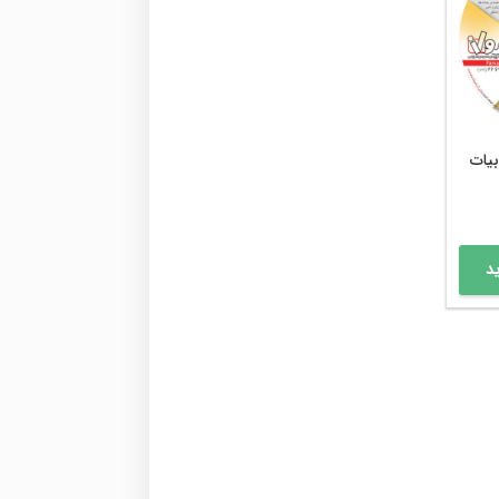
بیات
د