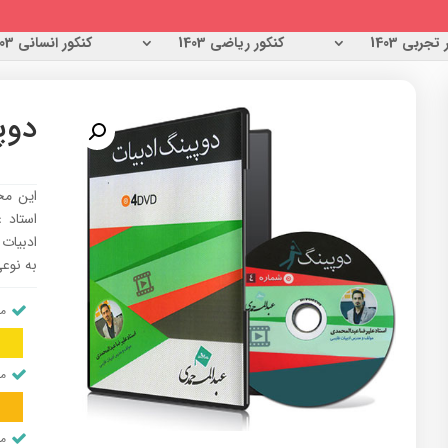
تجربی 1403
کنکور ریاضی 1403
کنکور انسانی 1403
دوپ
استاد 
به نوعی
من
من
من