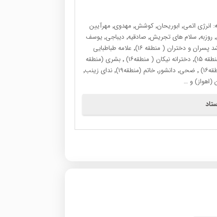
بیش از ۲۰ سال سابقه تدریس در مراکز آموزشی برتر سراسر کشور از جمله: انرژی اتمی٬ ابوریحان٬ کوشش٬ مهدوی٬ مهرآیین
پسران ٬ مهرآیین دختران٬ فرزانگان٬ سلام سبز٬ خیام (کرج)٬ نرجس٬ جامی٬ روزبه٬ سلام های تجریش٬ صادقیه٬ دیباجی٬ یوسف
آباد٬ همت٬ایران زمین و نجم الثاقب٬ فریده سلیمی٬ ابوعلی سینا٬ نمونه رشد پسران و دختران ( منطقه ۱۶)٬ علامه طباطبایی
آبشناسان٬ علامه بهپویان٬ رهیار٬ امام خمینی( منطقه ۱۶)٬ شهدای کارگر ( منطقه ۱۵)٬ دخترانه نیکان ( منطقه۱۶) ٬ بشری (منطقه
۱۹)٬ فرشتگان٬ موسسه کائو ٬ قلمچی (ساوه) ٬ موسسه مرآت٬ مبتکران( منطقه۱۶) ٬ ضحی٬ دانشور٬ خاتم (منطقه۱۹)٬ ندای زینب٬
تاد