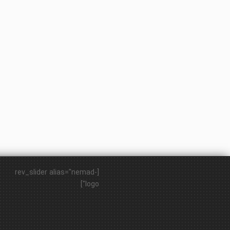
[rev_slider alias="nemad-
logo"]