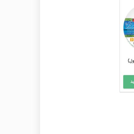
ول)
د