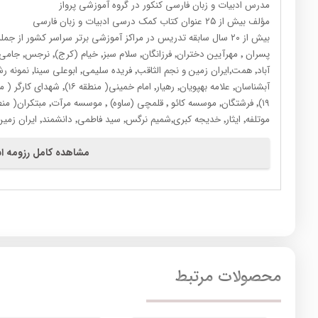
مدرس ادبیات و زبان فارسی کنکور در گروه آموزشی پرواز
مؤلف بیش از ۲۵ عنوان کتاب کمک درسی ادبیات و زبان فارسی
موتلفه٬ ایثار٬ خدیجه کبری٬شمیم نرگس٬ سید فاطمی٬ دانشمند٬ ایران زمین (اهواز) و …
مشاهده کامل رزومه اس
محصولات مرتبط