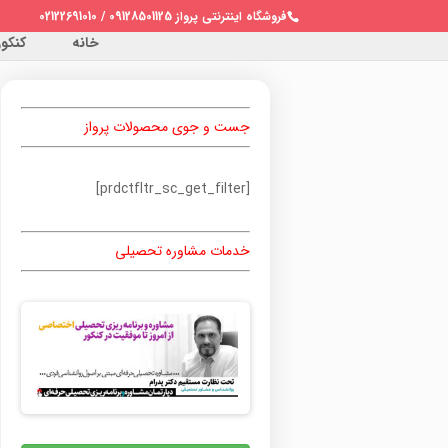
فروشگاه اینترنتی پرواز 09128501125 / 02122691010
خانه
کنکور 
جست و جوی محصولات پرواز
[prdctfltr_sc_get_filter]
خدمات مشاوره تحصیلی