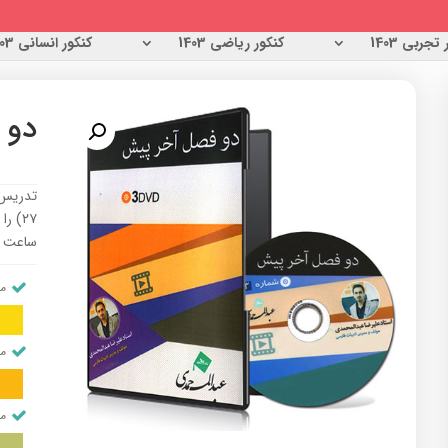
تجربی 1403
کنکور ریاضی 1403
کنکور انسانی 1403
دو 
ساعت آ
من
من
من