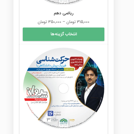
ریاضی دهم
محدوده
315,000
تومان
–
350,000
تومان
قیمت:
این
انتخاب گزینه‌ها
315,000 تومان
محصول
تا
دارای
350,000 تومان
انواع
مختلفی
می
باشد.
گزینه
ها
ممکن
است
در
صفحه
محصول
انتخاب
شوند