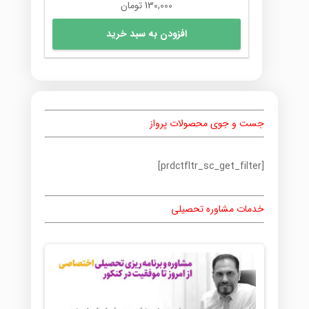
130,000
تومان
افزودن به سبد خرید
جست و جوی محصولات پرواز
[prdctfltr_sc_get_filter]
خدمات مشاوره تحصیلی