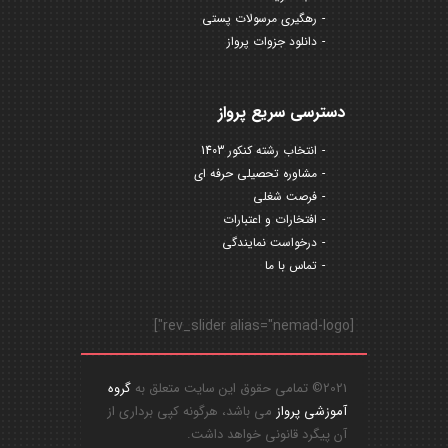
رهگیری مرسولات پستی
دانلود جزوات پرواز
دسترسی سریع پرواز
انتخاب رشته کنکور 1403
مشاوره تحصیلی حرفه ای
فرصت شغلی
افتخارات و اعتبارات
درخواست نمایندگی
تماس با ما
[rev_slider alias="nemad-logo"]
2021© تمامی حقوق این سایت متعلق به
گروه
آموزشی پرواز
می باشد، هرگونه کپی برداری از
آن پیگرد قانونی خواهد داشت.