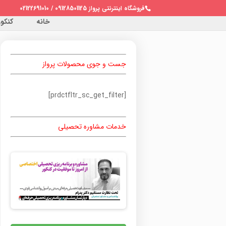
فروشگاه اینترنتی پرواز 09128501125 / 02122691010
خانه
کنکور 
جست و جوی محصولات پرواز
[prdctfltr_sc_get_filter]
خدمات مشاوره تحصیلی