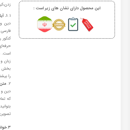
زدن،کیف
این محصول دارای نشان های زیر است :
۱
. آی
دین و 
کنکور 
حرفه‌ای
بخش بو
را بیشت
متن
دین و 
که تما
بتوانی
تصویری
۳
.
خوان