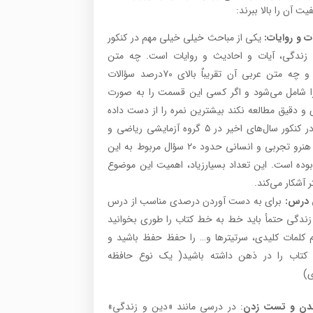
یت آن را بالا ببرند:
ات و روایات
:
یکی از مباحث خیلی خیلی مهم در کنکور
زندگی، آیات و احادیث و روایات است. چه متن
فارسی و چه متن عربی آن تقریباٌ بالای ۷۰درصد سؤالات
را شامل می‌شود و اگر کسی این قسمت را به صورت
 و دقیق مطالعه نکند بیشترین نمره را از دست داده
است. در کنکور سال‌های اخیر در ۵ گروه آزمایشی ریاضی و
زبان و هنرو تجربی و انسانی حدود ۲۰ سؤال مربوط به این
ده است. این تعداد بسیارزیاد، اهمیت این موضوع
ر آشکار می‌کند.
 درس
:
برای به دست آوردن درصدی مناسب از درس
زندگی حتمأ باید خط به خط کتاب را طوری بخوانید
م کلمات کلیدی، سرتیترها و… را حفظ حفظ باشید و
د کتاب را در ذهن داشته باشید( یک نوع حافظه
)
دن و تست زدن
: در درسی مانند «دین و زندگی»