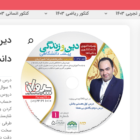
تجربی 1403
کنکور ریاضی 1403
کنکور انسانی 1403
دین
دان
دروس) 
حساب م
کردن و
شایسته
طرفی ج
سخت خو
دقت در