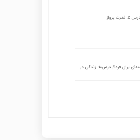
درس ۸: پایه های استوار. تمدن اسلامی/ درس ۹: برنامه‌ای برای فردا/ درس۱۰: زندگی در