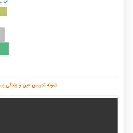
من
دین
و
زند
پیش
دان
عدد
نمونه تدریس دین و زندگی پ