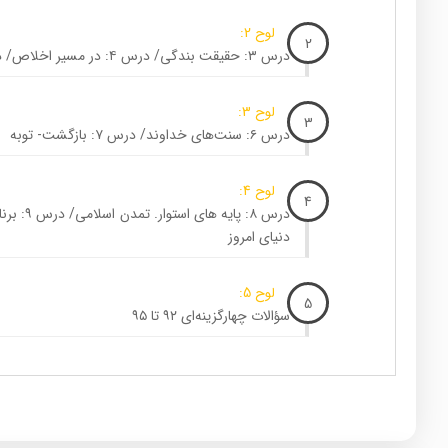
لوح 2:
2
درس ۳: حقیقت بندگی/ درس ۴: در مسیر اخلاص/ درس ۵: قدرت پرواز
لوح 3:
3
درس ۶: سنت‌های خداوند/ درس ۷: بازگشت- توبه
لوح 4:
4
دنیای امروز
لوح 5:
5
سؤالات چهارگزینه‌ای ۹۲ تا ۹۵