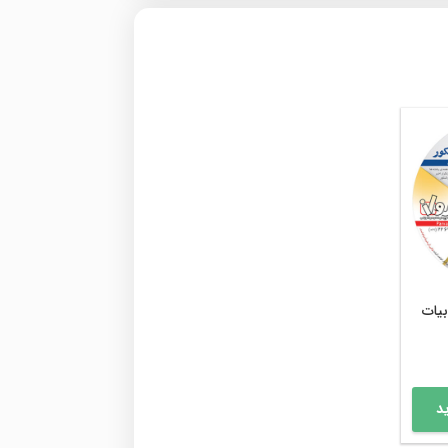
بیات
د