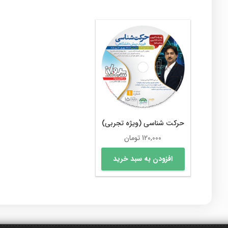
مختلفی
می
باشد.
گزینه
ها
ممکن
است
در
صفحه
محصول
انتخاب
حرکت شناسی (ویژه تجربی)
شوند
120,000
تومان
افزودن به سبد خرید