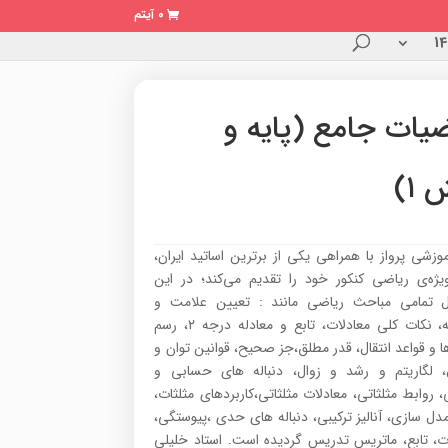
0 آیتم
ضیات جامع (پایه و
۱)
وزشی پرواز با همراهی یکی از برترین اساتید ایران،
یژه‌ی ریاضی کنکور خود را تقدیم می‌کند؛ در این
تمامی مباحث ریاضی مانند : تعیین علامت و
نامعادله، نکات کلی معادلات، تابع و معادله درجه ۲، رسم
ا و قواعد انتقال، قدر مطلق،جز صحیح، قوانین توان و
ل، لگاریتم و رشد و زوال، دنباله های حسابی و
روابط مثلثاتی، معادلات مثلثاتی،کاربردهای مثلثات،
مدل سازی، آنالیز ترکیبی، دنباله های حدی ،پیوستگی،
ات، تابع، ماتریس تدریس گردیده است. استاد خلیلی