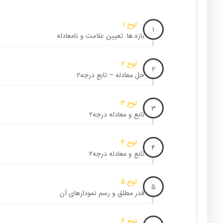
لوح 1:
1
بازه ها. تعیین علامت و نامعادله
لوح 2:
2
حل معادله – تابع درجه۲
لوح 3:
3
تابع و معادله درجه۲
لوح 4:
4
تابع و معادله درجه۲
لوح 5:
5
قدر مطلق و رسم نمودارهای آن
لوح 6: