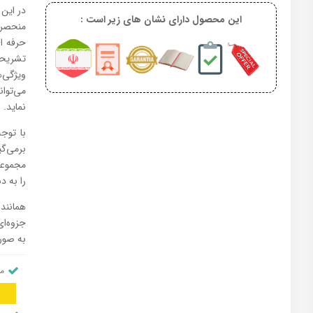
در این
این محصول دارای نشان های زیر است :
منحصر 
حرفه ا
تشریحی
ویژگی‌
می‌توا
نماید‌.
برمی‌گ
را به د
همانند
جزوه‌ای
به صورت
من