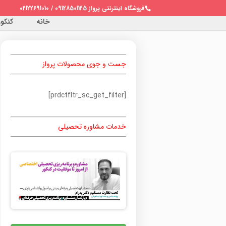
فروشگاه اینترنتی پرواز 09128501125 / 02122691010
خانه
کنکور 
جست و جوی محصولات پرواز
[prdctfltr_sc_get_filter]
خدمات مشاوره تحصیلی