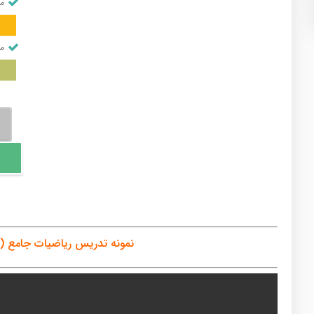
من
من
ریا
جام
(پای
و
پیش
۱)
عدد
نمونه تدریس ریاضیات جامع (پا