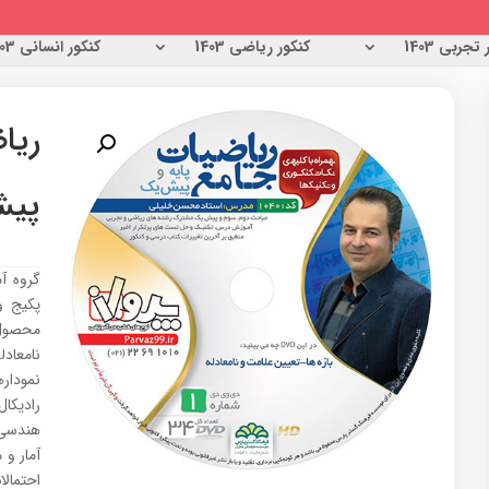
تجربی 1403
کنکور ریاضی 1403
کنکور انسانی 1403
ریا
پیش 
گروه آم
پکیج و
محصول 
نموداره
رادیکا
هندسی، 
آمار و 
احتمال