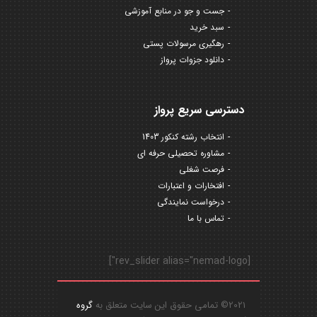
جست و جو در منابع آموزشی
سبد خرید
رهگیری مرسولات پستی
دانلود جزوات پرواز
دسترسی سریع پرواز
انتخاب رشته کنکور 1403
مشاوره تحصیلی حرفه ای
فرصت شغلی
افتخارات و اعتبارات
درخواست نمایندگی
تماس با ما
[rev_slider alias="nemad-logo"]
2021© تمامی حقوق این سایت متعلق به
گروه