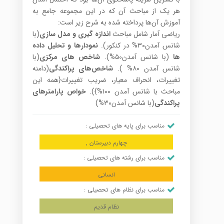
هر یک از مباحث آن که در این مجموعه جامع به
آموزش آن‌ها پرداخته شده به شرح زیر است:
ریاضی آمار شامل مباحث
اندازه گیری و مدل سازی
(با
شانس آمدن۳۰% در کنکور).
نمودارها و تحلیل داده
ها
(با شانس آمدن۵۰%).
شاخص های مرکزی
(با
شانس آمدن ۸۰% ).
شاخص‌های پراکندگی
(دامنه
تغییرات، انحراف معیار، ضریب تغییرات{همه این
مباحث با شانس آمدن ۱۰۰%}).
خواص پارامترهای
پراکندگی
(با شانس آمدن۳۰%)
مناسب برای پایه های تحصیلی :
چهارم دبیرستان ,
مناسب برای رشته های تحصیلی :
انسانی
مناسب برای نظام های تحصیلی :
نظام قدیم