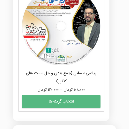
ریاضی انسانی (جمع بندی و حل تست های
کنکور)
محدوده
108,000
تومان
–
120,000
تومان
قیمت:
این
انتخاب گزینه‌ها
108,000 تومان
محصول
تا
دارای
120,000 تومان
انواع
مختلفی