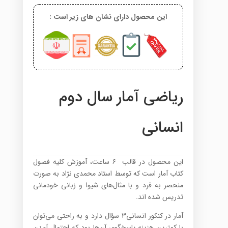
این محصول دارای نشان های زیر است :
ریاضی آمار سال دوم
انسانی
این محصول در قالب ۶ ساعت، آﻣﻮزش ﮐﻠﯿﻪ ﻓﺼﻮل
ﮐﺘﺎب آﻣﺎر است که توسط استاد محمدی نژاد به صورت
منحصر به فرد و با مثال‌های شیوا و زبانی خودمانی
تدریس شده اند.
آمار در کنکور انسانی۳ سؤال دارد و به راحتی می‌توان
با کمترین هزینه پاسخگوی آن‌ها بود که احتمال آمدن