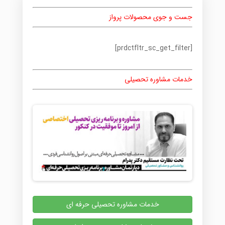
می
باشد.
جست و جوی محصولات پرواز
گزینه
ها
ممکن
[prdctfltr_sc_get_filter]
است
در
صفحه
خدمات مشاوره تحصیلی
محصول
انتخاب
شوند
خدمات مشاوره تحصیلی حرفه ای