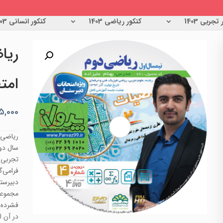
تجربی 1403
کنکور ریاضی 1403
کنکور انسانی 1403
ریا
امت
5,000
ریاضی 
سال دو
تجربی 
فرامی‌
دبیرستا
در آن ا