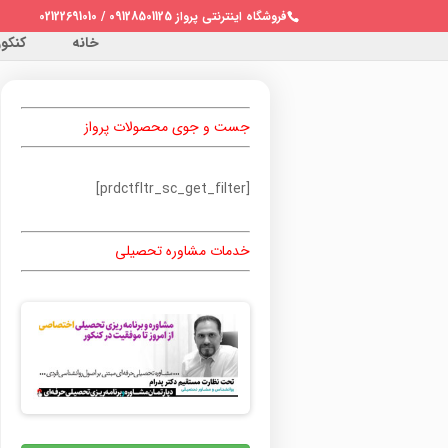
فروشگاه اینترنتی پرواز 09128501125 / 02122691010
خانه
کنکور 
جست و جوی محصولات پرواز
[prdctfltr_sc_get_filter]
خدمات مشاوره تحصیلی