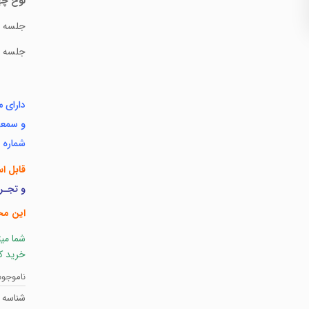
لوح چه
جلسه ۷:تابع نمابی و لگاریتمی
جلسه ۸: تابع نمایی و لگاریتمی(معادلات لگاریتمی )
دارای 
و سمع
شماره پروانه:
قابل اس
و تجـر
این مح
شما میت
خرید ک
ناموجود
شناسه