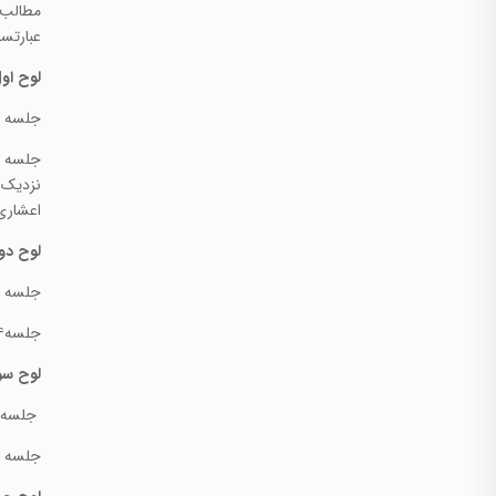
مطالب ر
عبارتست
لوح اول
جلسه ۱: الگو و دنباله ( تعریف دنباله . دنباله حسابی)
نزدیک 
اعشاری
لوح دو
جلسه ۳: تابع
جلسه۴: تابع
لوح سو
جلسه ۵ :توابع خ
جلسه ۶: نامعادله و تعیین علامت