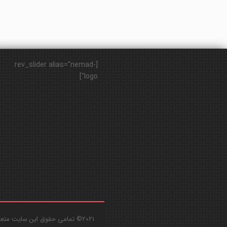
[rev_slider alias="nemad-
logo"]
2021© تمامی حقوق این سایت متعلق به