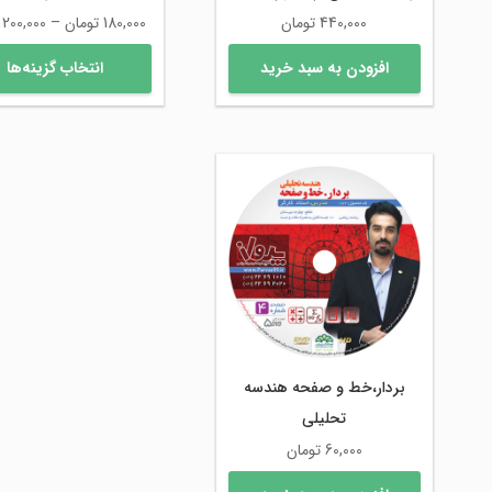
440,000
تومان
180,000
تومان
–
200,000
افزودن به سبد خرید
انتخاب گزینه‌ها
بردار،خط و صفحه هندسه
تحلیلی
60,000
تومان