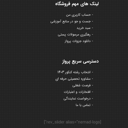
لینک های مهم فروشگاه
حساب کاربری من
جست و جو در منابع آموزشی
سبد خرید
رهگیری مرسولات پستی
دانلود جزوات پرواز
دسترسی سریع پرواز
انتخاب رشته کنکور 1403
مشاوره تحصیلی حرفه ای
فرصت شغلی
افتخارات و اعتبارات
درخواست نمایندگی
تماس با ما
[rev_slider alias="nemad-logo"]