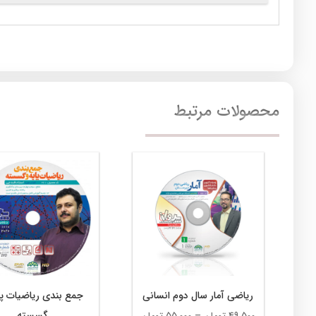
محصولات مرتبط
ریاضی آمار سال دوم انسانی
جمع بندی ریاضیات پا
گسسته
محدوده
49,500
تومان
–
55,000
تومان