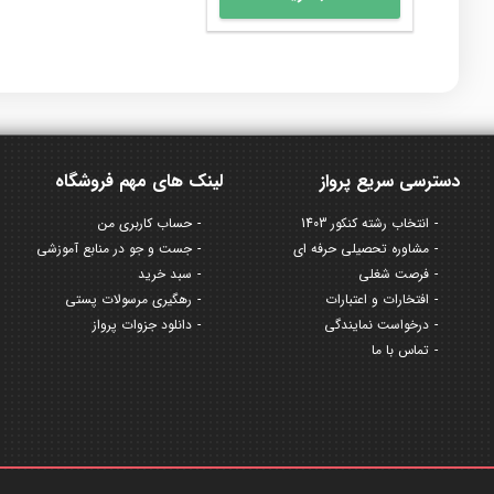
محصول
تا
دارای
115,000 تومان
انواع
مختلفی
می
باشد.
گزینه
ها
دسترسی سریع پرواز
لینک های مهم فروشگاه
ممکن
است
انتخاب رشته کنکور 1403
حساب کاربری من
در
مشاوره تحصیلی حرفه ای
جست و جو در منابع آموزشی
صفحه
فرصت شغلی
سبد خرید
محصول
افتخارات و اعتبارات
رهگیری مرسولات پستی
انتخاب
درخواست نمایندگی
دانلود جزوات پرواز
شوند
تماس با ما