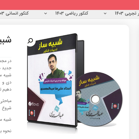
تجربی 1403
کنکور ریاضی 1403
کنکور انسانی 1403
شبی
جدید ه
دهیم ته
مباحثی
شروع
شبیه س
نحوه ب