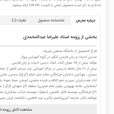
اند،لازم به ذکر است محصول اصلی با کیفیت Full HD ارائه میشود.
درباره مدرس
شناسنامه محصول
نظرات (0)
بخشی از رزومه استاد علیرضا عبدالمحمدی
فارغ التحصیل از دانشگاه صنعتی شریف
مدرس ادبیات و زبان فارسی کنکور در گروه آموزشی پرواز
مؤلف بیش از ۲۵ عنوان کتاب کمک درسی ادبیات و زبان فارسی
موتلفه٬ ایثار٬ خدیجه کبری٬شمیم نرگس٬ سید فاطمی٬ دانشمند٬ ایران زمین (اهواز) و …
مشاهده کامل رزومه اس