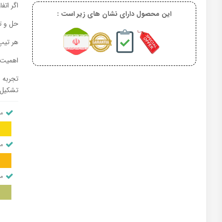
اگر اتف
این محصول دارای نشان های زیر است :
حل و تش
هر تیپ 
اهمیت 
تجربه 
تشکیل 
من
من
من