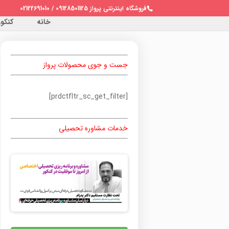
فروشگاه اینترنتی پرواز 09128501125 / 02122691010
خانه
کنکور 
جست و جوی محصولات پرواز
[prdctfltr_sc_get_filter]
خدمات مشاوره تحصیلی