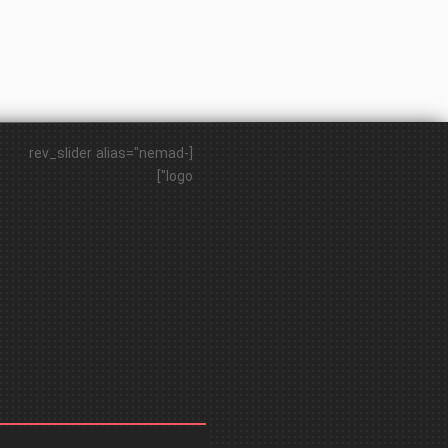
[rev_slider alias="nemad-
logo"]