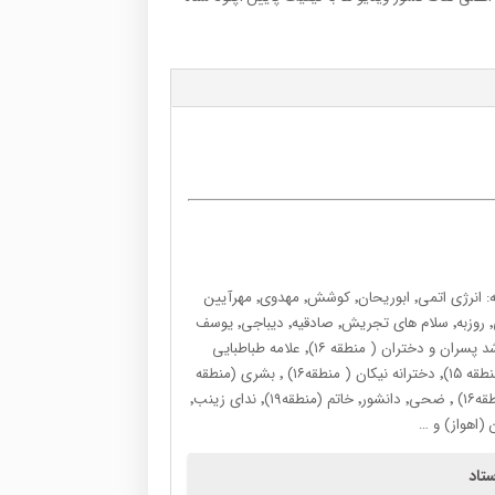
بیش از ۲۰ سال سابقه تدریس در مراکز آموزشی برتر سراسر کشور از جمله: انرژی اتمی٬ ابوریحان٬ کوشش٬ مهدوی٬ مهرآیین
پسران ٬ مهرآیین دختران٬ فرزانگان٬ سلام سبز٬ خیام (کرج)٬ نرجس٬ جامی٬ روزبه٬ سلام های تجریش٬ صادقیه٬ دیباجی٬ یوسف
آباد٬ همت٬ایران زمین و نجم الثاقب٬ فریده سلیمی٬ ابوعلی سینا٬ نمونه رشد پسران و دختران ( منطقه ۱۶)٬ علامه طباطبایی
آبشناسان٬ علامه بهپویان٬ رهیار٬ امام خمینی( منطقه ۱۶)٬ شهدای کارگر ( منطقه ۱۵)٬ دخترانه نیکان ( منطقه۱۶) ٬ بشری (منطقه
۱۹)٬ فرشتگان٬ موسسه کائو ٬ قلمچی (ساوه) ٬ موسسه مرآت٬ مبتکران( منطقه۱۶) ٬ ضحی٬ دانشور٬ خاتم (منطقه۱۹)٬ ندای زینب٬
تاد