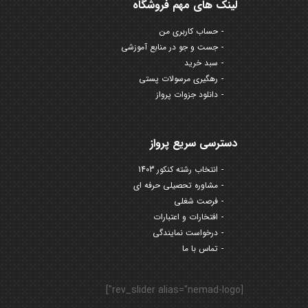
لینک های مهم فروشگاه
حساب کاربری من
جست و جو در منابع آموزشی
سبد خرید
رهگیری مرسولات پستی
دانلود جزوات پرواز
دسترسی سریع پرواز
انتخاب رشته کنکور 1403
مشاوره تحصیلی حرفه ای
فرصت شغلی
افتخارات و اعتبارات
درخواست نمایندگی
تماس با ما
[rev_slider alias="nemad-logo"]