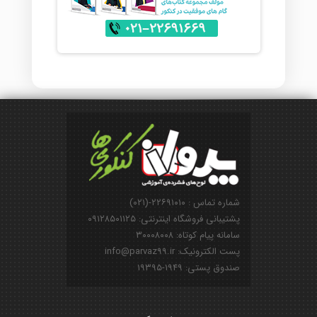
شماره تماس : ۲۲۶۹۱۰۱۰-(۰۲۱)
پشتیبانی فروشگاه اینترنتی: ۰۹۱۲۸۵۰۱۱۲۵
سامانه پیام کوتاه: ۳۰۰۰۸۰۰۸
پست الکترونیک: info@parvaz99.ir
صندوق پستی: ۱۹۴۹-۱۹۳۹۵