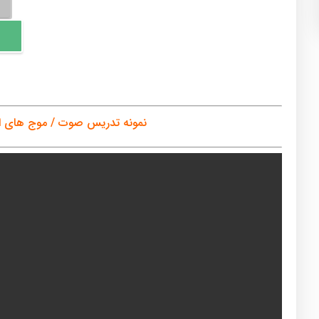
/
موج
های
الک
عدد
نمونه تدریس صوت / موج های ا