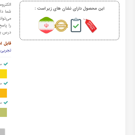
الکترو
این محصول دارای نشان های زیر است :
شما دا
را پاس
درس بر
قابل اس
تجربی
من
من
من
صو