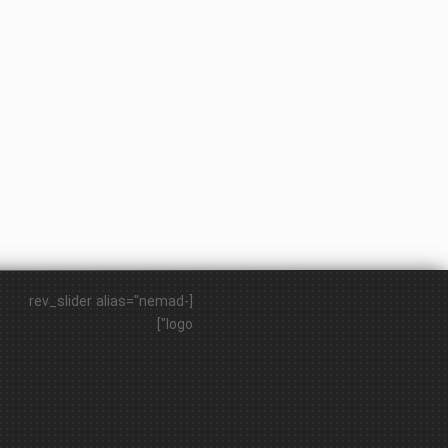
[rev_slider alias="nemad-
logo"]