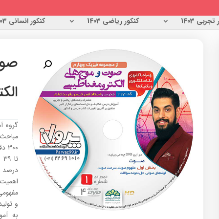
تجربی 1403
کنکور ریاضی 1403
کنکور انسانی 1403
صوت
الک
درصد س
اهمیت 
مفهومی‌
و تولید
به آم