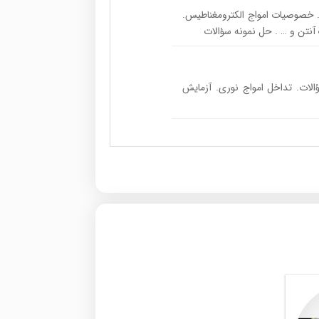
خش ۱): نظریه ماکسول. خصوصیات امواج الکترومغناطیس.
نتن و … . حل نمونه سؤالات
(بخش ۲): حل نمونه سؤالات. تداخل امواج نوری. آزمایش