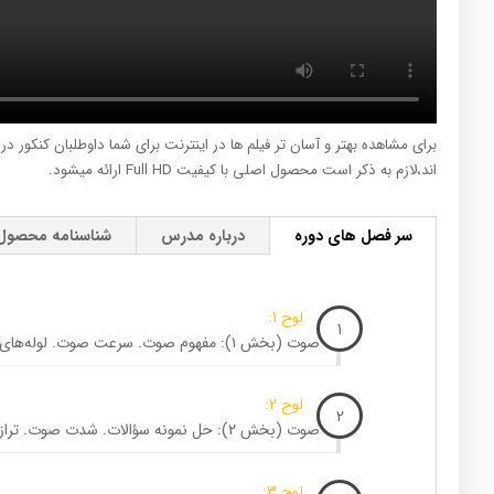
برای مشاهده بهتر و آسان تر فیلم ها در اینترنت برای شما داوطلبان کنکور د
اند،لازم به ذکر است محصول اصلی با کیفیت Full HD ارائه میشود.
سر فصل های دوره
درباره مدرس
شناسنامه محصول
لوح 1:
1
صوت (بخش ۱): مفهوم صوت. سرعت صوت. لوله‌های صوتی. حل نمونه سؤالات
لوح 2:
2
صوت (بخش ۲): حل نمونه سؤالات. شدت صوت. تراز شدت صوت. اثر دوپلر و…
لوح 3: