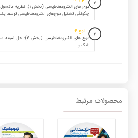
3
موج های الکترومغناطیسی (ب
چگونگی تشکیل موج‌های الکترومغناطیسی توسط یک آ
لوح 4:
4
موج های الکترومغناطیسی 
یانگ و …
محصولات مرتبط