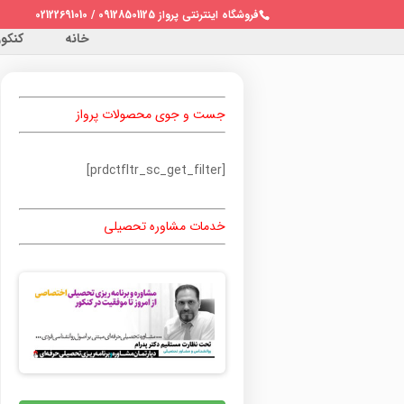
فروشگاه اینترنتی پرواز 09128501125 / 02122691010
خانه
کنکور 
جست و جوی محصولات پرواز
[prdctfltr_sc_get_filter]
خدمات مشاوره تحصیلی