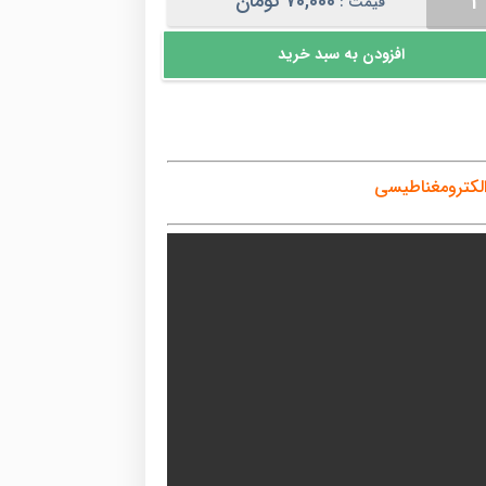
70,000
تومان
قیمت :
افزودن به سبد خرید
ترومغناطیسی
لکترومغناطیسی