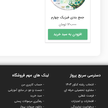
جمع بندی فیزیک چهارم
120,000
تومان
افزودن به سبد خرید
دسترسی سریع پرواز
لینک های مهم فروشگاه
انتخاب رشته کنکور 1403
حساب کاربری من
مشاوره تحصیلی حرفه ای
جست و جو در منابع آموزشی
فرصت شغلی
سبد خرید
افتخارات و اعتبارات
رهگیری مرسولات پستی
درخواست نمایندگی
دانلود جزوات پرواز