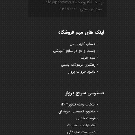
پست الکترونیک: info@parvaz99.ir
صندوق پستی: ۱۹۴۹-۱۹۳۹۵
لینک های مهم فروشگاه
حساب کاربری من
جست و جو در منابع آموزشی
سبد خرید
رهگیری مرسولات پستی
دانلود جزوات پرواز
دسترسی سریع پرواز
انتخاب رشته کنکور 1403
مشاوره تحصیلی حرفه ای
فرصت شغلی
افتخارات و اعتبارات
درخواست نمایندگی