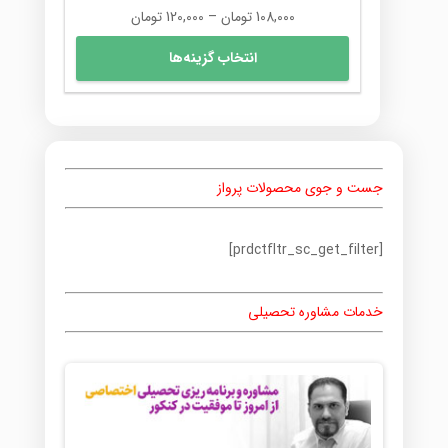
محدوده
108,000
تومان
–
120,000
تومان
قیمت:
این
انتخاب گزینه‌ها
108,000 تومان
محصول
تا
دارای
120,000 تومان
انواع
مختلفی
می
باشد.
جست و جوی محصولات پرواز
گزینه
ها
ممکن
[prdctfltr_sc_get_filter]
است
در
صفحه
خدمات مشاوره تحصیلی
محصول
انتخاب
شوند