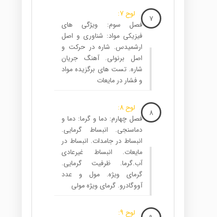
لوح 7:
7
فصل سوم: ویژگی های
فیزیکی مواد: شناوری و اصل
ارشمیدس. شاره در حرکت و
اصل برنولی. آهنگ جریان
شاره. تست های برگزیده مواد
و فشار در مایعات
لوح 8:
8
فصل چهارم: دما و گرما: دما و
دماسنجی. انبساط گرمایی.
انبساط در جامدات. انبساط در
مایعات. انبساط غیرعادی
آب.گرما. ظرفیت گرمایی.
گرمای ویژه. مول و عدد
آووگادرو. گرمای ویژه مولی
لوح 9: