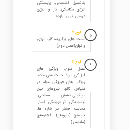
پتانسیل کشسانی. پایستگی
انرژی مکانیکی. کار و انرژی
درونی. توان. بازده
لوح 5:
5
تست های برگزیده کار، انرژی
و توان(فصل دوم)
لوح 6:
6
فصل سوم: ویژگی های
فیزیکی مواد: حالت های ماده.
ویژگی های فیزیکی مواد در
مقیاس نانو. نیروهای بین
مولکولی.کشش سطحی.
ترشوندگی. اثر مویینگی. فشار.
محاسبه فشار در شاره ها.
جوسنج (بارومتر). فشارسنج
(مانومتر)