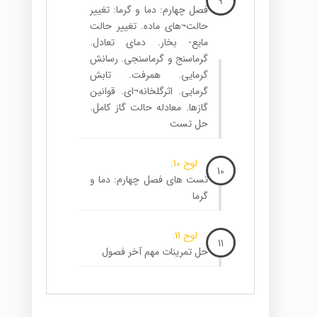
9
فصل چهارم: دما و گرما: تغییر
حالت¬های ماده. تغییر حالت
مایع- بخار. دمای تعادل.
گرماسنج و گرماسنجی. رسانش
گرمایی. همرفت. تابش
گرمایی. اثرگلخانه¬ای. قوانین
گازها. معادله حالت گاز کامل.
حل تست
لوح 10:
10
تست های فصل چهارم: دما و
گرما
لوح 11:
11
حل تمرینات مهم آخر فصول