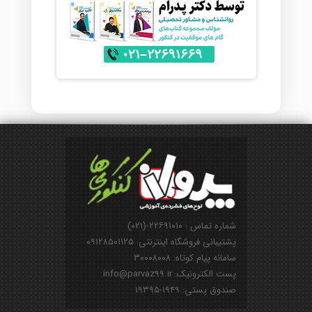
شماره تماس : ۲۲۶۹۱۰۱۰-(۰۲۱)
پشتیبانی فروشگاه اینترنتی: ۰۹۱۲۸۵۰۱۱۲۵
سامانه پیام کوتاه: ۳۰۰۰۸۰۰۸
پست الکترونیک: info@parvaz99.ir
صندوق پستی: ۱۹۴۹-۱۹۳۹۵