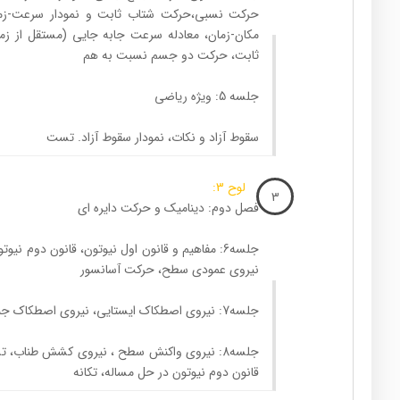
حرکت نسبی،حرکت شتاب ثابت و نمودار سرعت-زما
مکان-زمان، معادله سرعت جابه جایی (مستقل از ز
ثابت، حرکت دو جسم نسبت به هم
جلسه 5: ویژه ریاضی
سقوط آزاد و نکات، نمودار سقوط آزاد. تست
لوح 3:
3
فصل دوم: دینامیک و حرکت دایره ای
جلسه6: مفاهیم و قانون اول نیوتون، قانون دوم نی
نیروی عمودی سطح، حرکت آسانسور
جلسه7: نیروی اصطکاک ایستایی، نیروی اصطکاک جنبشی. نیروی واکنش سطح
جلسه8: نیروی واکنش سطح ، نیروی کشش طناب،
قانون دوم نیوتون در حل مساله، تکانه