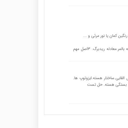
جلسه 18: طیف پیوسته. طیف خطی(گسسته).معادله بالمر.معادله ریدبرگ. 3اصل مهم
ل القایی.ساختار هسته.ایزوتوپ ها.
رژی بستگی هسته. حل تست