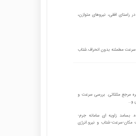
 در راستای افقی، نیروهای متوازن،
ا.سرعت مطمئنه بدون انحراف.شتاب
دایره مرجع مثلثاتی. بررسی سرعت و
ی و…
اده. بسامد زاویه ای سامانه جرم-
 مکان-سرعت-شتاب و نیرو.انرژی