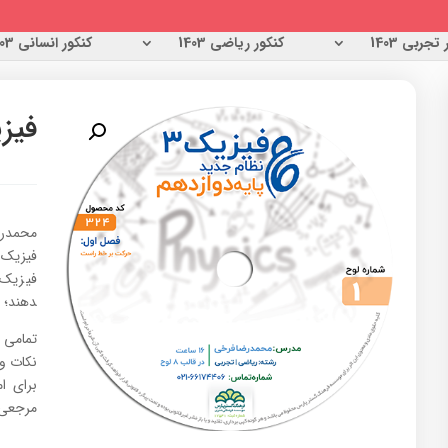
تجربی 1403
کنکور ریاضی 1403
کنکور انسانی 1403
فیز
محمدر
دهند؛
نکات و 
برای ا
مرجعی 