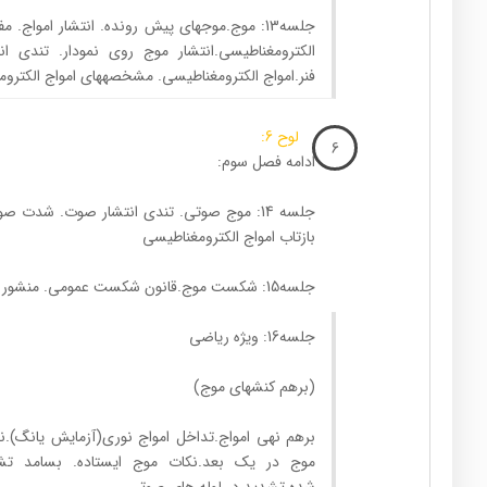
جلسه13: موج.موج­های پیش رونده. انتشار امواج.
الکترومغناطیسی.انتشار موج روی نمودار. تندی 
فنر.امواج الکترومغناطیسی. مشخصه­های امواج الکترو
لوح 6:
6
ادامه فصل سوم:
جلسه 14: موج صوتی. تندی انتشار صوت. شدت ص
بازتاب امواج الکترومغناطیسی
جلسه15: شکست موج.قانون شکست عمومی. منشور
جلسه16: ویژه ریاضی
(برهم کنش­های موج)
برهم نهی امواج.تداخل امواج نوری(آزمایش یانگ).ن
موج در یک بعد.نکات موج ایستاده. بسامد تشد
شده.تشدید در لوله های صوتی