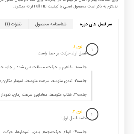
اند،لازم به ذکر است محصول اصلی با کیفیت Full HD ارائه میشود.
سر فصل های دوره
شناسنامه محصول
نظرات (1)
لوح 1:
1
فصل اول:حرکت بر خط راست
جلسه1: مفاهیم و حرکت، مسافت طی شده و جابه جایی، معادله­ی مکان-زمان
جلسه2: تندی متوسط سرعت متوسط، نمودار مکان-زمان
جلسه3: شتاب متوسط، معادله­ی سرعت زمان، نمودار سرعت زمان
لوح 2:
2
ادامه فصل اول:
جلسه4: انواع حرکت،جمع بندی نمودارها، حرکت