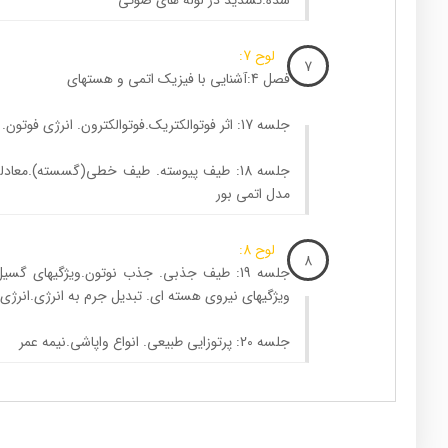
لوح 7:
7
فصل 4:آشنایی با فیزیک اتمی و هسته­ای
جلسه 17: اثر فوتوالکتریک.فوتوالکترون. انرژی فوتون. رنگین کمان یا نور مرئی و ….
مدل اتمی بور
لوح 8:
8
جلسه 19: طیف جذبی. جذب نوتون.ویژگیهای گسی
ویژگیهای نیروی هسته ای. تبدیل جرم به انرژی.ان
جلسه 20: پرتوزایی طبیعی. انواع واپاشی.نیمه عمر