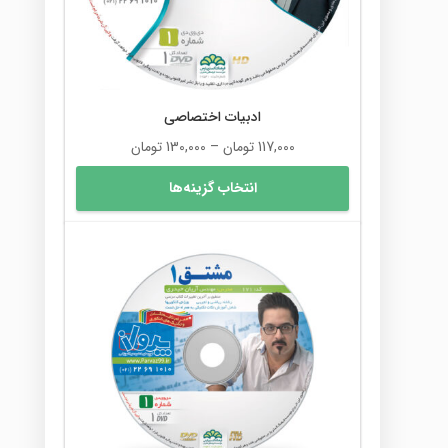
ادبیات اختصاصی
محدوده
117,000
تومان
–
130,000
تومان
قیمت:
این
انتخاب گزینه‌ها
117,000 تومان
محصول
تا
دارای
130,000 تومان
انواع
مختلفی
می
باشد.
گزینه
ها
ممکن
است
در
صفحه