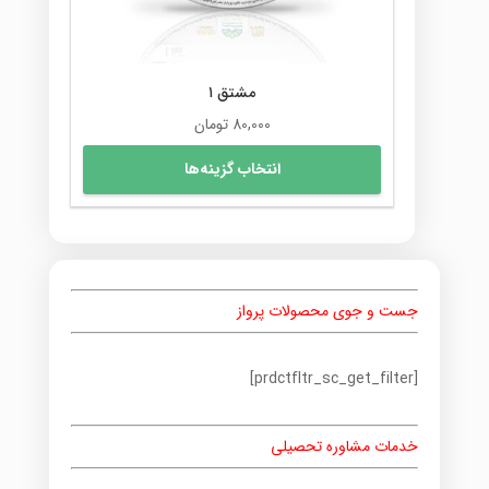
محصول
انتخاب
شوند
مشتق ۱
80,000
تومان
این
انتخاب گزینه‌ها
محصول
دارای
انواع
مختلفی
می
باشد.
جست و جوی محصولات پرواز
گزینه
ها
ممکن
[prdctfltr_sc_get_filter]
است
در
صفحه
خدمات مشاوره تحصیلی
محصول