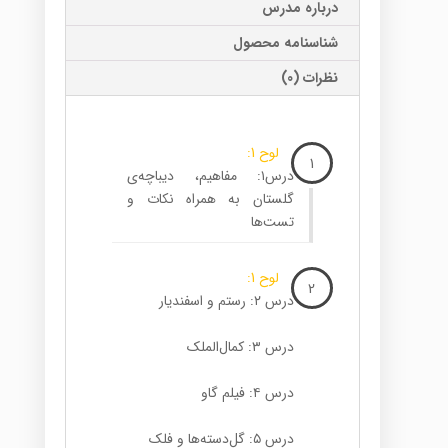
درباره مدرس
شناسنامه محصول
نظرات (0)
لوح 1:
1
درس۱: مفاهیم، دیباچه‌ی
گلستان به همراه نکات و
تست‌ها
لوح 1:
2
درس ۲: رستم و اسفندیار
درس ۳: کمال‌الملک
درس ۴: فیلم گاو
درس ۵: گل‌دسته‌ها و فلک