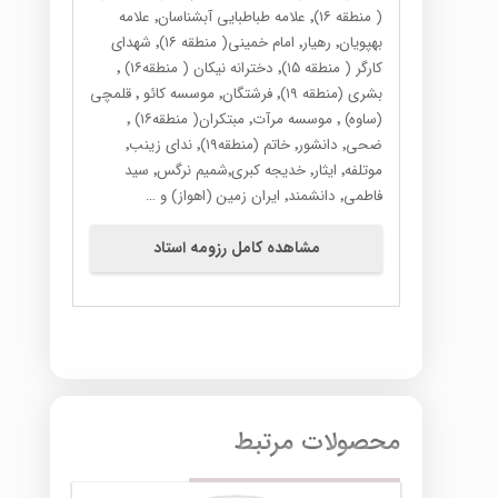
( منطقه ۱۶)٬ علامه طباطبایی آبشناسان٬ علامه
بهپویان٬ رهیار٬ امام خمینی( منطقه ۱۶)٬ شهدای
کارگر ( منطقه ۱۵)٬ دخترانه نیکان ( منطقه۱۶) ٬
بشری (منطقه ۱۹)٬ فرشتگان٬ موسسه کائو ٬ قلمچی
(ساوه) ٬ موسسه مرآت٬ مبتکران( منطقه۱۶) ٬
ضحی٬ دانشور٬ خاتم (منطقه۱۹)٬ ندای زینب٬
موتلفه٬ ایثار٬ خدیجه کبری٬شمیم نرگس٬ سید
فاطمی٬ دانشمند٬ ایران زمین (اهواز) و …
مشاهده کامل رزومه استاد
محصولات مرتبط