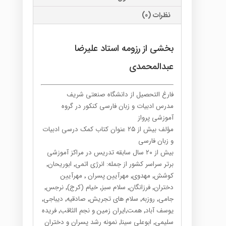
نظرات (0)
بخشی از رزومه استاد علیرضا
عبدالمحمدی
فارغ التحصیل از دانشگاه صنعتی شریف
مدرس ادبیات و زبان فارسی کنکور در گروه
آموزشی پرواز
مؤلف بیش از ۲۵ عنوان کتاب کمک درسی ادبیات
و زبان فارسی
بیش از ۲۰ سال سابقه تدریس در مراکز آموزشی
برتر سراسر کشور از جمله: انرژی اتمی٬ ابوریحان٬
کوشش٬ مهدوی٬ مهرآیین پسران ٬ مهرآیین
دختران٬ فرزانگان٬ سلام سبز٬ خیام (کرج)٬ نرجس٬
جامی٬ روزبه٬ سلام های تجریش٬ صادقیه٬ دیباجی٬
یوسف آباد٬ همت٬ایران زمین و نجم الثاقب٬ فریده
سلیمی٬ ابوعلی سینا٬ نمونه رشد پسران و دختران