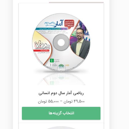
ریاضی آمار سال دوم انسانی
محدوده
49,500
تومان
–
55,000
تومان
قیمت:
این
انتخاب گزینه‌ها
49,500 تومان
محصول
تا
دارای
55,000 تومان
انواع