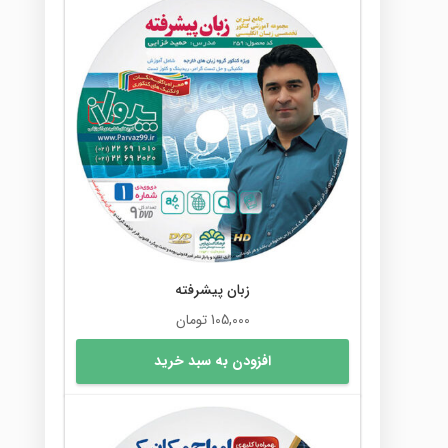
مختلفی
می
باشد.
گزینه
ها
ممکن
است
در
صفحه
محصول
انتخاب
شوند
زبان پیشرفته
105,000
تومان
افزودن به سبد خرید