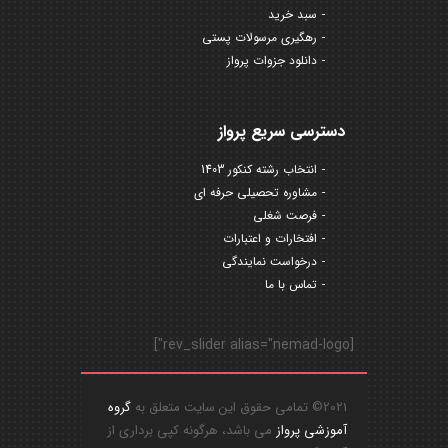
سبد خرید
رهگیری مرسولات پستی
دانلود جزوات پرواز
دسترسی سریع پرواز
انتخاب رشته کنکور 1403
مشاوره تحصیلی حرفه ای
فرصت شغلی
افتخارات و اعتبارات
درخواست نمایندگی
تماس با ما
[rev_slider alias="nemad-logo"]
2021© تمامی حقوق این سایت متعلق به
گروه
آموزشی پرواز
می باشد، هرگونه کپی برداری از