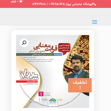
0 آیتم
فروشگاه اینترنتی پرواز 09128501125 / 02122691010
تخفیف
!