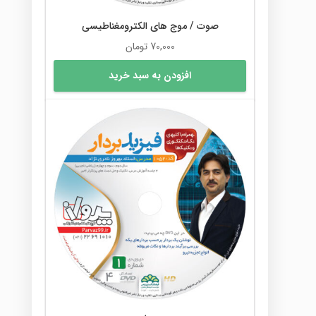
صوت / موج های الکترومغناطیسی
70,000
تومان
افزودن به سبد خرید