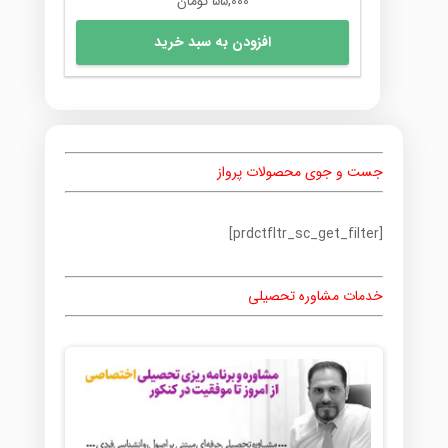
55,000
تومان
افزودن به سبد خرید
جست و جوی محصولات پرواز
[prdctfltr_sc_get_filter]
خدمات مشاوره تحصیلی