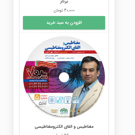
بردار
40,000
تومان
افزودن به سبد خرید
مغناطیس و القای الکترومغناطیسی