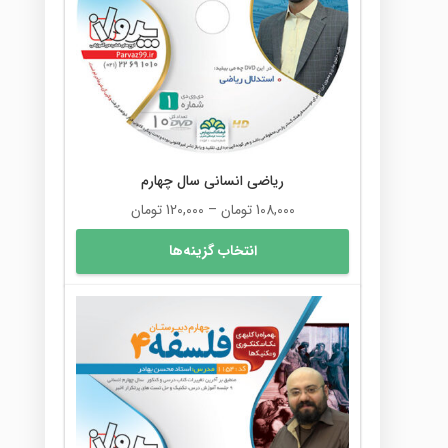
ریاضی انسانی سال چهارم
محدوده
108,000
تومان
–
120,000
تومان
قیمت:
این
انتخاب گزینه‌ها
108,000 تومان
محصول
تا
دارای
120,000 تومان
انواع
مختلفی
می
باشد.
گزینه
ها
ممکن