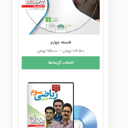
است
در
صفحه
محصول
انتخاب
شوند
فلسفه چهارم
محدوده
103,500
تومان
–
115,000
تومان
قیمت:
این
انتخاب گزینه‌ها
103,500 تومان
محصول
تا
دارای
115,000 تومان
انواع
مختلفی
می
باشد.
گزینه
ها
ممکن
است