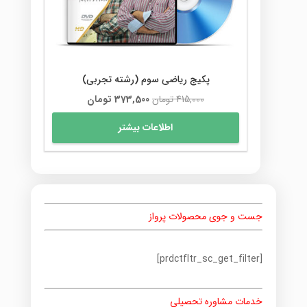
در
صفحه
محصول
انتخاب
شوند
پکیج ریاضی سوم (رشته تجربی)
قیمت
قیمت
415,000
تومان
373,500
تومان
اصلی
فعلی
اطلاعات بیشتر
415,000 تومان
373,500 تومان
بود.
است.
جست و جوی محصولات پرواز
[prdctfltr_sc_get_filter]
خدمات مشاوره تحصیلی