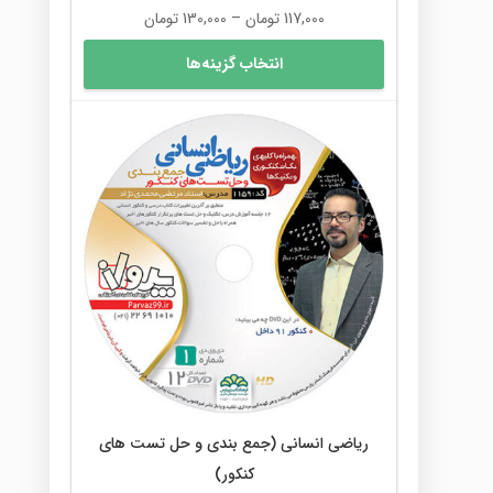
محدوده
117,000
تومان
–
130,000
تومان
قیمت:
این
انتخاب گزینه‌ها
117,000 تومان
محصول
تا
دارای
130,000 تومان
انواع
مختلفی
می
باشد.
گزینه
ها
ممکن
است
در
صفحه
محصول
انتخاب
شوند
ریاضی انسانی (جمع بندی و حل تست های
کنکور)