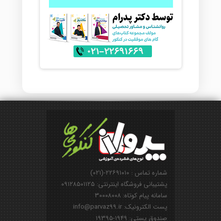
شماره تماس : ۲۲۶۹۱۰۱۰-(۰۲۱)
پشتیبانی فروشگاه اینترنتی: ۰۹۱۲۸۵۰۱۱۲۵
سامانه پیام کوتاه: ۳۰۰۰۸۰۰۸
پست الکترونیک: info@parvaz99.ir
صندوق پستی: ۱۹۴۹-۱۹۳۹۵