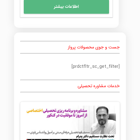
اصلی
فعلی
اطلاعات بیشتر
415,000 تومان
373,500 تومان
بود.
است.
جست و جوی محصولات پرواز
[prdctfltr_sc_get_filter]
خدمات مشاوره تحصیلی