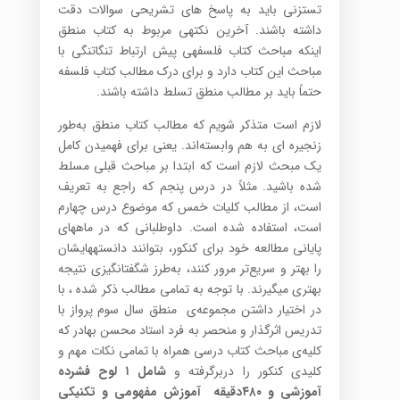
تست­زنی باید به پاسخ های تشریحی سوالات دقت
داشته باشند. آخرین نکته­ی مربوط به کتاب منطق
اینکه مباحث کتاب فلسفه­ی پیش ارتباط تنگاتنگی با
مباحث این کتاب دارد و برای درک مطالب کتاب فلسفه
حتماً باید بر مطالب منطق تسلط داشته باشند.
لازم است متذکر شویم که مطالب کتاب منطق به‌طور
زنجیره ای به هم وابسته‌اند‌‌. یعنی برای فهمید‌‌ن کامل
یک مبحث لازم است که ابتد‌‌ا بر مباحث قبلی مسلط
شد‌‌ه باشید‌‌. مثلاً د‌‌ر د‌‌رس پنجم که راجع به تعریف
است، از مطالب کلیات خمس که موضوع د‌‌رس چهارم
است، استفاد‌‌ه شد‌‌ه است. د‌‌اوطلبانی که د‌‌ر ماه­های
پایانی مطالعه‌ خود‌‌ برای کنکور، بتوانند‌‌ د‌‌انسته­هایشان
را بهتر و سریع‌تر مرور کنند‌‌، به‌طرز شگفت­انگیزی نتیجه‌
بهتری می­گیرند‌‌. با توجه به تمامی مطالب ذکر شده ، با
در اختیار داشتن مجموعه‌ی منطق سال سوم پرواز با
تدریس اثرگذار و منحصر به فرد استاد محسن بهادر که
کلیه‌ی مباحث کتاب درسی همراه با تمامی نکات مهم و
کلیدی کنکور را دربرگرفته و
شامل
۱ لوح فشرده
آموزشی و
۴۸۰دقیقه آموزش مفهومی و تکنیکی