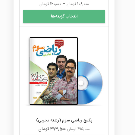
محدوده
108,000
تومان
–
120,000
تومان
قیمت:
این
انتخاب گزینه‌ها
108,000 تومان
محصول
تا
دارای
120,000 تومان
انواع
مختلفی
می
باشد.
گزینه
ها
ممکن
است
در
صفحه
محصول
انتخاب
شوند
پکیج ریاضی سوم (رشته تجربی)
قیمت
قیمت
415,000
تومان
373,500
تومان