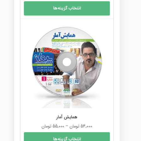
این
انتخاب گزینه‌ها
محصول
دارای
انواع
مختلفی
می
باشد.
گزینه
ها
ممکن
است
در
صفحه
محصول
انتخاب
شوند
همایش آمار
محدوده
54,000
تومان
–
55,000
تومان
قیمت:
این
انتخاب گزینه‌ها
54,000 تومان