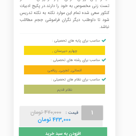
تست زنی مخصوص به خود را دارند.در پکیج ادبیات
کنکور سعی شده تمام این موارد نکته به نکته تدریس
شود تا داوطلب دیگر نگران فراموشی ججم مطاللب
نباشد.
مناسب برای پایه های تحصیلی :
چهارم دبیرستان ,
مناسب برای رشته های تحصیلی :
انسانی, تجربی, ریاضی
مناسب برای نظام های تحصیلی :
نظام قدیم
پکیج
قیمت
470,000
تومان
قیمت :
ادبیات
اصلی
قیمت
423,000
تومان
استاد
470,000 تومان
فعلی
احمدنیا
بود.
423,000 تومان
افزودن به سبد خرید