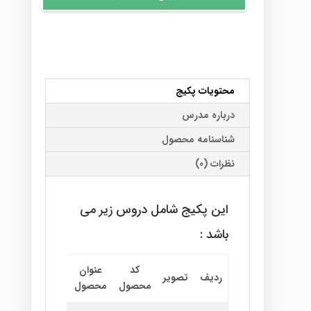
برای
است.
کنکور
عدد
محتویات پکیج
درباره مدرس
شناسنامه محصول
نظرات (0)
این پکیج شامل دروس زیر می
باشد :
کد
عنوان
نام
اطلاعا
ردیف
تصویر
محصول
محصول
استاد
بیشتر