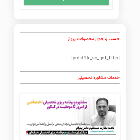
محصول
تا
دارای
55,000 تومان
انواع
مختلفی
می
باشد.
جست و جوی محصولات پرواز
گزینه
ها
ممکن
[prdctfltr_sc_get_filter]
است
در
صفحه
خدمات مشاوره تحصیلی
محصول
انتخاب
شوند