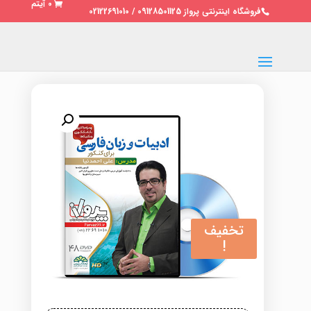
0 آیتم
فروشگاه اینترنتی پرواز 09128501125 / 02122691010
تخفیف
!