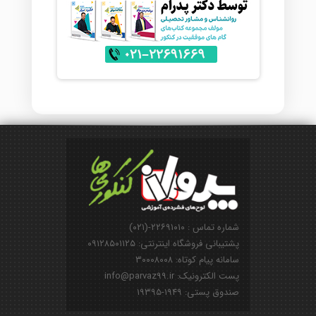
شماره تماس : ۲۲۶۹۱۰۱۰-(۰۲۱)
پشتیبانی فروشگاه اینترنتی: ۰۹۱۲۸۵۰۱۱۲۵
سامانه پیام کوتاه: ۳۰۰۰۸۰۰۸
پست الکترونیک: info@parvaz99.ir
صندوق پستی: ۱۹۴۹-۱۹۳۹۵