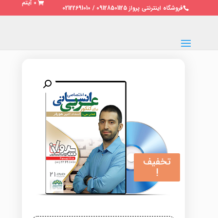
0 آیتم
فروشگاه اینترنتی پرواز 09128501125 / 02122691010
تخفیف
!