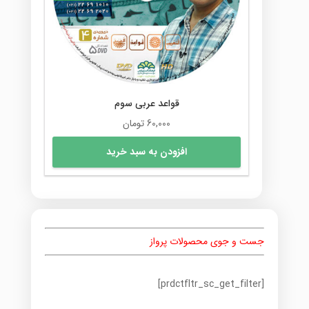
قواعد عربی سوم
60,000
تومان
افزودن به سبد خرید
جست و جوی محصولات پرواز
[prdctfltr_sc_get_filter]