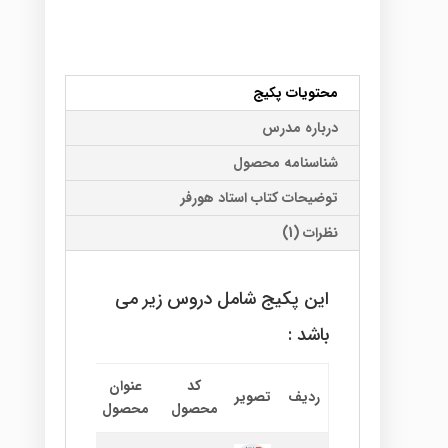
عدد
محتویات پکیج
درباره مدرس
شناسنامه محصول
توضیحات کتاب استاد هورفر
نظرات (1)
این پکیج شامل دروس زیر می
باشد :
کد
عنوان
نام
اطلا
ردیف
تصویر
محصول
محصول
استاد
بیش