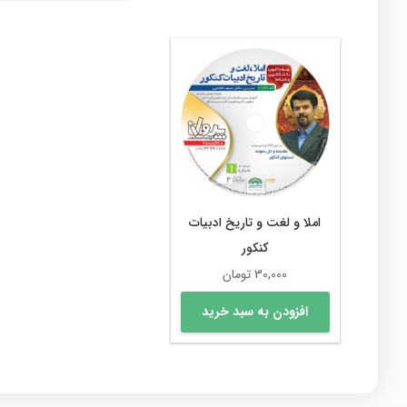
مختلفی
می
باشد.
گزینه
ها
ممکن
است
در
صفحه
محصول
انتخاب
املا و لغت و تاریخ ادبیات
شوند
کنکور
30,000
تومان
افزودن به سبد خرید