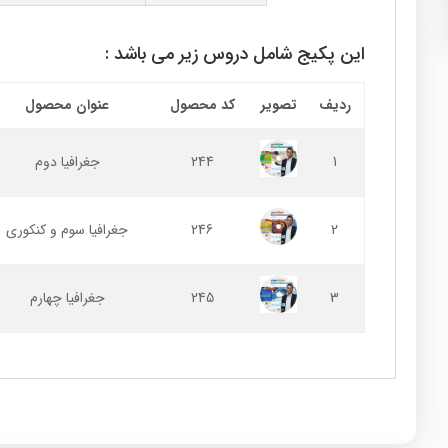
این پکیج شامل دروس زیر می باشد :
ردیف
تصویر
کد محصول
عنوان محصول
1
244
جغرافیا دوم
2
246
جغرافیا سوم و کنکوری
3
245
جغرافیا چهارم