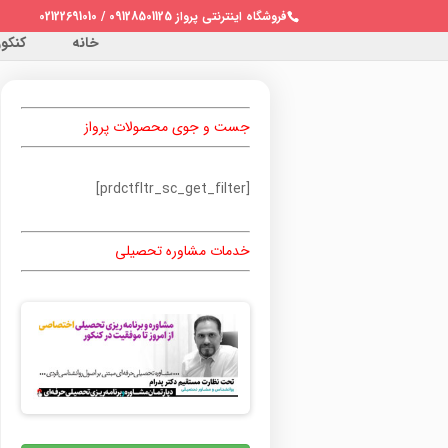
فروشگاه اینترنتی پرواز 09128501125 / 02122691010
خانه
کنکور 
جست و جوی محصولات پرواز
[prdctfltr_sc_get_filter]
خدمات مشاوره تحصیلی