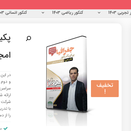
تجربی 1403
کنکور ریاضی 1403
کنکور انسانی 1403
پکی
امج
در این 
و دوم 
تخفیف
سراسری
!
ارائه 
شرکت د
با تدر
را از د
من