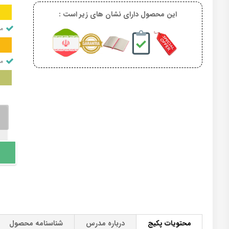
این محصول دارای نشان های زیر است :
من
من
پکی
جغرا
استا
امج
برای
کنکو
عدد
محتویات پکیج
درباره مدرس
شناسنامه محصول