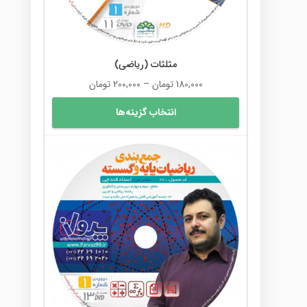
مثلثات (ریاضی)
محدوده
180,000
تومان
–
200,000
تومان
قیمت:
این
انتخاب گزینه‌ها
180,000 تومان
محصول
تا
دارای
200,000 تومان
انواع
مختلفی
می
باشد.
گزینه
ها
ممکن
است
در
صفحه
محصول