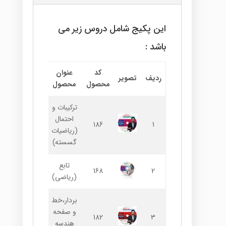
این پکیج شامل دروس زیر می
باشد :
کد
عنوان
ا
ردیف
تصویر
نام استاد
محصول
محصول
ترکیبات و
احتمال
ا
1
186
علی کارگر
(ریاضیات
گسسته)
تابع
آریان
ا
168
2
(ریاضی)
حیدری
بردار،خط
و صفحه
ا
3
182
علی کارگر
هندسه