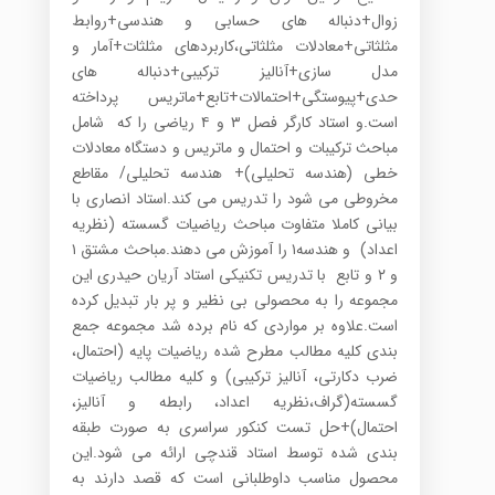
زوال+دنباله های حسابی و هندسی+روابط
مثلثاتی+معادلات مثلثاتی،کاربردهای مثلثات+آمار و
مدل سازی+آنالیز ترکیبی+دنباله های
حدی+پیوستگی+احتمالات+تابع+ماتریس پرداخته
است.و استاد کارگر فصل ۳ و ۴ ریاضی را که شامل
مباحث ترکیبات و احتمال و ماتریس و دستگاه معادلات
خطی (هندسه تحلیلی)+ هندسه تحلیلی/ مقاطع
مخروطی می شود را تدریس می کند.استاد انصاری با
بیانی کاملا متفاوت مباحث ریاضیات گسسته (نظریه
اعداد) و هندسه۱ را آموزش می دهند.مباحث مشتق ۱
و ۲ و تابع با تدریس تکنیکی استاد آریان حیدری این
مجموعه را به محصولی بی نظیر و پر بار تبدیل کرده
است.علاوه بر مواردی که نام برده شد مجموعه جمع
بندی کلیه مطالب مطرح شده ریاضیات پایه (احتمال،
ضرب دکارتی، آنالیز ترکیبی) و کلیه مطالب ریاضیات
گسسته(گراف،نظریه اعداد، رابطه و آنالیز،
احتمال)+حل تست کنکور سراسری به صورت طبقه
بندی شده توسط استاد قندچی ارائه می شود.این
محصول مناسب داوطلبانی است که قصد دارند به