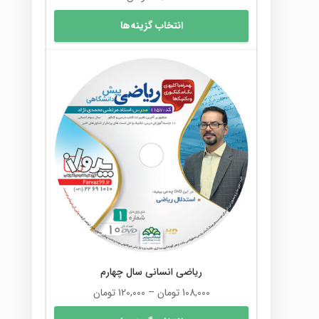
این
انتخاب گزینه‌ها
محصول
دارای
انواع
مختلفی
می
باشد.
گزینه
ها
ممکن
است
در
صفحه
محصول
انتخاب
شوند
ریاضی انسانی سال چهارم
محدوده
108,000
تومان
–
120,000
تومان
قیمت:
این