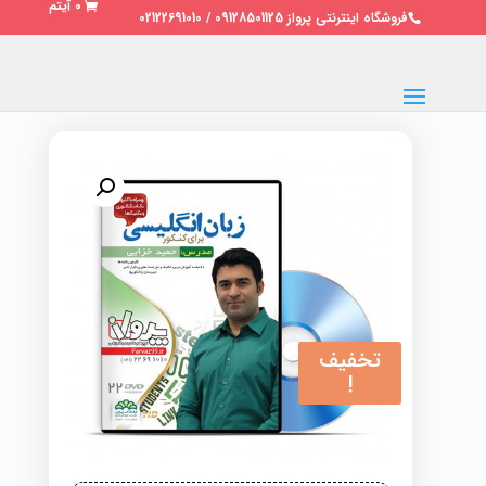
0 آیتم
فروشگاه اینترنتی پرواز 09128501125 / 02122691010
تخفیف
!