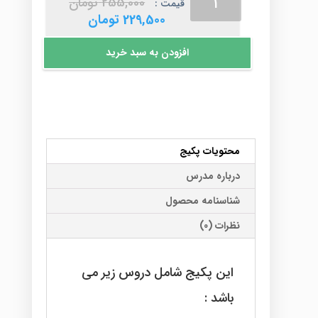
قیمت
255,000
تومان
قیمت :
زبان
اصلی
قیمت
229,500
تومان
استاد
255,000 توم
فعلی
خزایی
بود.
229,500 تومان
افزودن به سبد خرید
برای
است.
کنکور
عدد
محتویات پکیج
درباره مدرس
شناسنامه محصول
نظرات (0)
این پکیج شامل دروس زیر می
باشد :