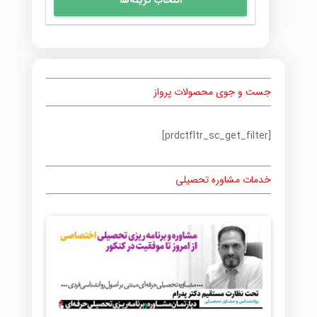
108,000 تومان
محصول
تا
دارای
120,000 تومان
انواع
مختلفی
می
باشد.
جست و جوی محصولات پرواز
گزینه
ها
ممکن
[prdctfltr_sc_get_filter]
است
در
صفحه
خدمات مشاوره تحصیلی
محصول
انتخاب
شوند