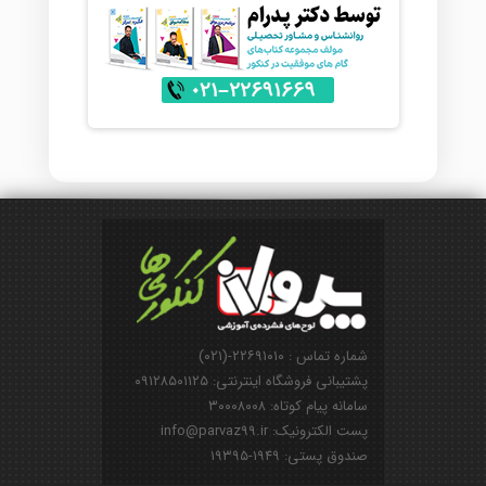
شماره تماس : ۲۲۶۹۱۰۱۰-(۰۲۱)
پشتیبانی فروشگاه اینترنتی: ۰۹۱۲۸۵۰۱۱۲۵
سامانه پیام کوتاه: ۳۰۰۰۸۰۰۸
پست الکترونیک: info@parvaz99.ir
صندوق پستی: ۱۹۴۹-۱۹۳۹۵