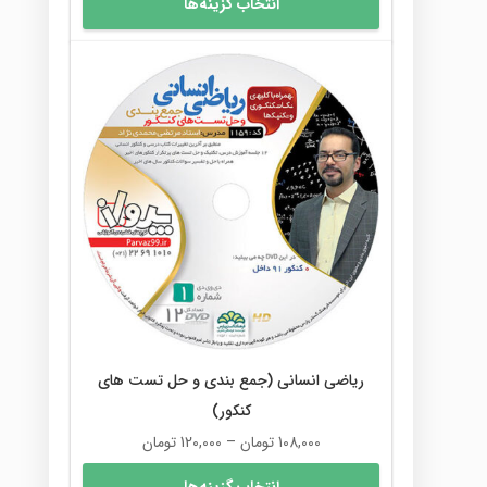
انتخاب گزینه‌ها
108,000 تومان
محصول
تا
دارای
120,000 تومان
انواع
مختلفی
می
باشد.
گزینه
ها
ممکن
است
در
صفحه
محصول
انتخاب
شوند
ریاضی انسانی (جمع بندی و حل تست های
کنکور)
محدوده
108,000
تومان
–
120,000
تومان
قیمت:
این
انتخاب گزینه‌ها