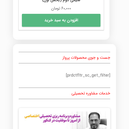
60,000
تومان
افزودن به سبد خرید
جست و جوی محصولات پرواز
[prdctfltr_sc_get_filter]
خدمات مشاوره تحصیلی