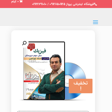
0 آیتم
فروشگاه اینترنتی پرواز 09128501125 / 02122691010
تخفیف
!