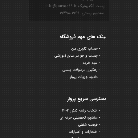
پست الکترونیک: info@parvaz99.ir
صندوق پستی: ۱۹۴۹-۱۹۳۹۵
لینک های مهم فروشگاه
حساب کاربری من
جست و جو در منابع آموزشی
سبد خرید
رهگیری مرسولات پستی
دانلود جزوات پرواز
دسترسی سریع پرواز
انتخاب رشته کنکور 1403
مشاوره تحصیلی حرفه ای
فرصت شغلی
افتخارات و اعتبارات