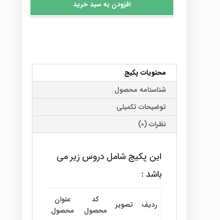
افزودن به سبد خرید
جدید
رشته
ریاضی
عدد
محتویات پکیج
شناسنامه محصول
توضیحات تکمیلی
نظرات (0)
این پکیج شامل دروس زیر می
باشد :
کد
عنوان
اطل
ردیف
تصویر
نام استاد
محصول
محصول
بی