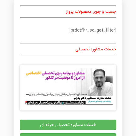
جست و جوی محصولات پرواز
[prdctfltr_sc_get_filter]
خدمات مشاوره تحصیلی
خدمات مشاوره تحصیلی حرفه ای