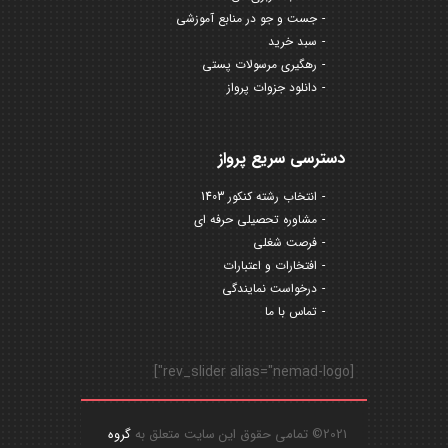
جست و جو در منابع آموزشی
سبد خرید
رهگیری مرسولات پستی
دانلود جزوات پرواز
دسترسی سریع پرواز
انتخاب رشته کنکور 1403
مشاوره تحصیلی حرفه ای
فرصت شغلی
افتخارات و اعتبارات
درخواست نمایندگی
تماس با ما
[rev_slider alias="nemad-logo"]
2021© تمامی حقوق این سایت متعلق به
گروه