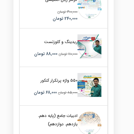
300,000
تومان
240,000
تومان
ریدینگ و کلوزتست
88,000
تومان
110,000
تومان
۵۵۰ واژه پرتکرار کنکور
68,000
تومان
85,000
تومان
ادبیات جامع (پایه دهم.
یازدهم. دوازدهم)