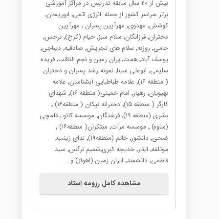
بیش از ۲۰ سال سابقه تدریس در مراکز آموزشی
برتر سراسر کشور از جمله: انرژی اتمی٬ ابوریحان٬
کوشش٬ مهدوی٬ مهرآیین پسران ٬ مهرآیین
دختران٬ فرزانگان٬ سلام سبز٬ خیام (کرج)٬ نرجس٬
جامی٬ روزبه٬ سلام های تجریش٬ صادقیه٬ دیباجی٬
یوسف آباد٬ همت٬ایران زمین و نجم الثاقب٬ فریده
سلیمی٬ ابوعلی سینا٬ نمونه رشد پسران و دختران
( منطقه ۱۶)٬ علامه طباطبایی آبشناسان٬ علامه
بهپویان٬ رهیار٬ امام خمینی( منطقه ۱۶)٬ شهدای
کارگر ( منطقه ۱۵)٬ دخترانه نیکان ( منطقه۱۶) ٬
بشری (منطقه ۱۹)٬ فرشتگان٬ موسسه کائو ٬ قلمچی
(ساوه) ٬ موسسه مرآت٬ مبتکران( منطقه۱۶) ٬
ضحی٬ دانشور٬ خاتم (منطقه۱۹)٬ ندای زینب٬
موتلفه٬ ایثار٬ خدیجه کبری٬شمیم نرگس٬ سید
فاطمی٬ دانشمند٬ ایران زمین (اهواز) و …
مشاهده کامل رزومه استاد