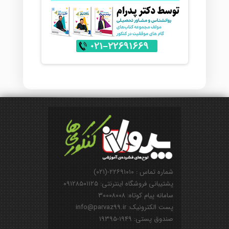
شماره تماس : ۲۲۶۹۱۰۱۰-(۰۲۱)
پشتیبانی فروشگاه اینترنتی: ۰۹۱۲۸۵۰۱۱۲۵
سامانه پیام کوتاه: ۳۰۰۰۸۰۰۸
پست الکترونیک: info@parvaz99.ir
صندوق پستی: ۱۹۴۹-۱۹۳۹۵