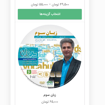
محدوده
49,500
تومان
–
55,000
تومان
قیمت:
این
انتخاب گزینه‌ها
49,500 تومان
محصول
تا
دارای
55,000 تومان
انواع
مختلفی
می
باشد.
گزینه
ها
ممکن
است
در
صفحه
محصول
انتخاب
شوند
زبان سوم
65,000
تومان