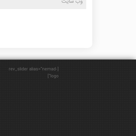
[rev_slider alias="nemad-
logo"]