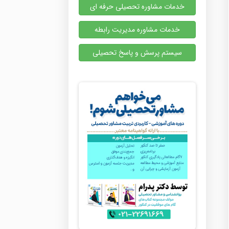
خدمات مشاوره تحصیلی حرفه ای
خدمات مشاوره مدیریت رابطه
سیستم پرسش و پاسخ تحصیلی