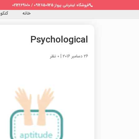
فروشگاه اینترنتی پرواز 09128501125 / 02122691010
خانه
کنکور 
Psychological
26 دسامبر 2016
|
0 نظر