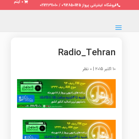
0 آیتم
فروشگاه اینترنتی پرواز 09128501125 / 02122691010
Radio_Tehran
10 اکتبر 2015
|
0 نظر