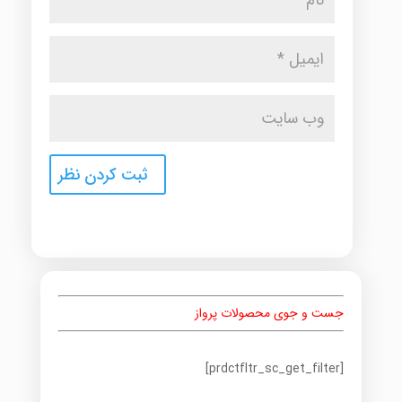
جست و جوی محصولات پرواز
[prdctfltr_sc_get_filter]