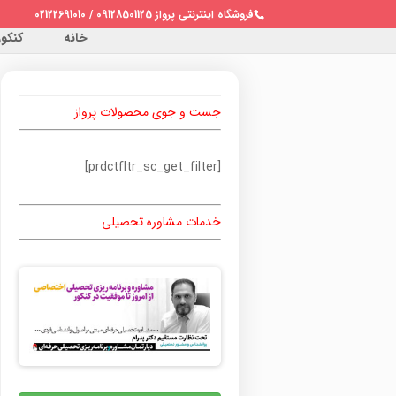
فروشگاه اینترنتی پرواز 09128501125 / 02122691010
خانه
کنکور 
جست و جوی محصولات پرواز
[prdctfltr_sc_get_filter]
خدمات مشاوره تحصیلی