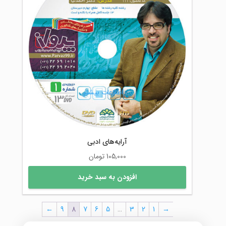
اطلاعات بیشتر
آرایه‌های ادبی
105,000
تومان
افزودن به سبد خرید
←
9
8
7
6
5
…
3
2
1
→