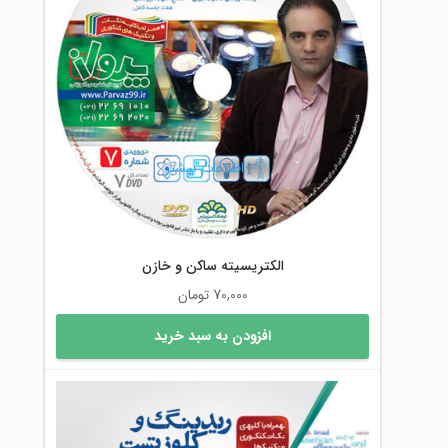
باشد.
گزینه
ها
ممکن
است
در
صفحه
محصول
اطلاعات بیشتر
انتخاب
شوند
الکتریسیته ساکن و خازن
70,000
تومان
افزودن به سبد خرید