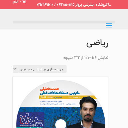
0 آیتم
فروشگاه اینترنتی پرواز 09128501125 / 02122691010
ریاضی
مرتب‌سازی
نمایش 106–120 از 132 نتیجه
بر
اساس
جدیدترین