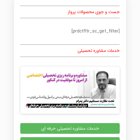
جست و جوی محصولات پرواز
[prdctfltr_sc_get_filter]
خدمات مشاوره تحصیلی
خدمات مشاوره تحصیلی حرفه ای