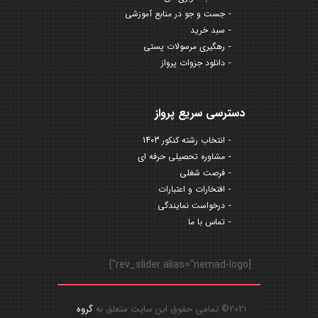
جست و جو در منابع آموزشی
سبد خرید
رهگیری مرسولات پستی
دانلود جزوات پرواز
دسترسی سریع پرواز
انتخاب رشته کنکور 1403
مشاوره تحصیلی حرفه ای
فرصت شغلی
افتخارات و اعتبارات
درخواست نمایندگی
تماس با ما
[rev_slider alias="nemad-logo"]
2021© تمامی حقوق این سایت متعلق به
گروه