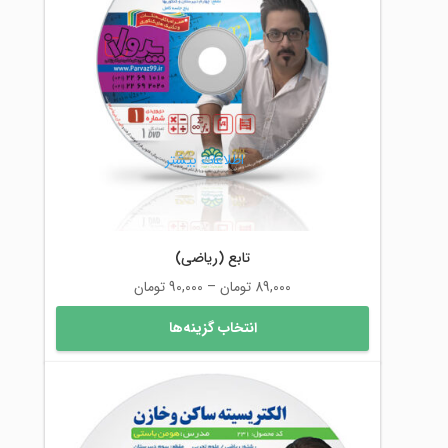
اطلاعات بیشتر
تابع (ریاضی)
محدوده
89,000
تومان
–
90,000
تومان
قیمت:
این
انتخاب گزینه‌ها
89,000 تومان
محصول
تا
دارای
90,000 تومان
انواع
مختلفی
می