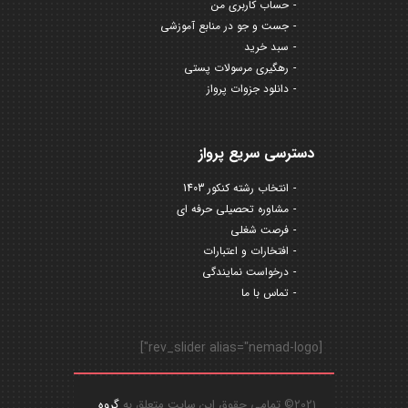
حساب کاربری من
جست و جو در منابع آموزشی
سبد خرید
رهگیری مرسولات پستی
دانلود جزوات پرواز
دسترسی سریع پرواز
انتخاب رشته کنکور 1403
مشاوره تحصیلی حرفه ای
فرصت شغلی
افتخارات و اعتبارات
درخواست نمایندگی
تماس با ما
[rev_slider alias="nemad-logo"]
2021© تمامی حقوق این سایت متعلق به
گروه