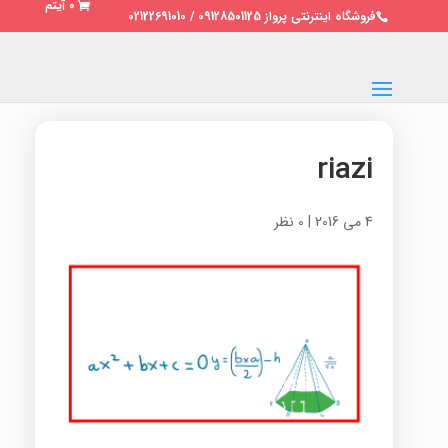
0 آیتم
فروشگاه اینترنتی پرواز 09128501125 / 02122691010
riazi
4 می 2016
|
0 نظر