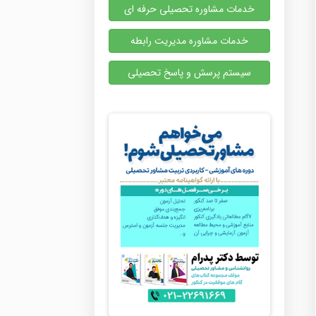
خدمات مشاوره تحصیلی حرفه ای
خدمات مشاوره مدیریت رابطه
سیستم پرسش و پاسخ تحصیلی