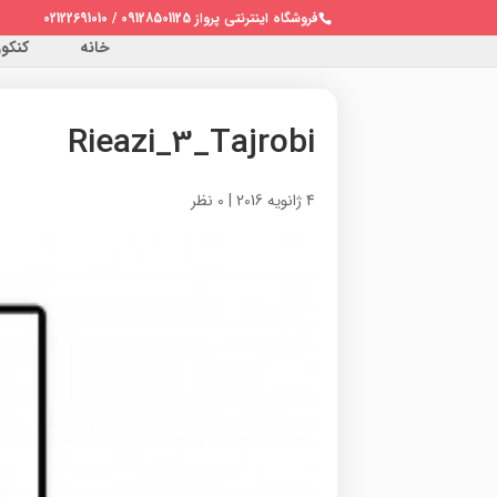
فروشگاه اینترنتی پرواز 09128501125 / 02122691010
خانه
کنکور 
Rieazi_3_Tajrobi
4 ژانویه 2016
|
0 نظر