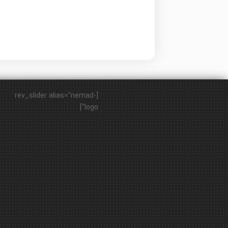
[rev_slider alias="nemad-
logo"]