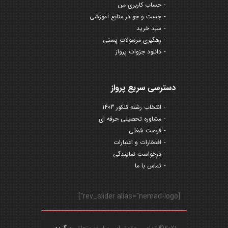
حساب کاربری من
جست و جو در منابع آموزشی
سبد خرید
رهگیری مرسولات پستی
دانلود جزوات پرواز
دسترسی سریع پرواز
انتخاب رشته کنکور 1403
مشاوره تحصیلی حرفه ای
فرصت شغلی
افتخارات و اعتبارات
درخواست نمایندگی
تماس با ما
[rev_slider alias="nemad-logo"]