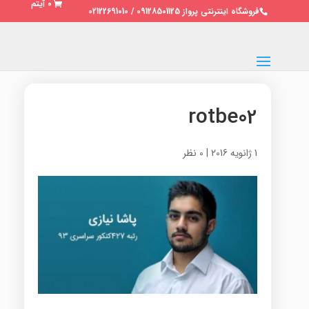
0 آیتم
فروشگاه اینترنتی پرواز 09128501125 / 02122691010
rotbe02
1 ژانویه 2016
|
0 نظر