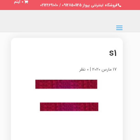
0 آیتم
فروشگاه اینترنتی پرواز 09128501125 / 02122691010
s1
17 مارس 2020
|
0 نظر